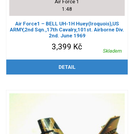
Air Force 1
1:48
Air Force1 – BELL UH-1H Huey(Iroquois),US
ARMY,2nd Sqn.,17th Cavalry,101st. Airborne Div.
2nd. June 1969
3,399
Kč
Skladem
PŘIDAT DO KOŠÍKU
DETAIL