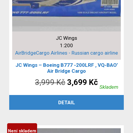
JC Wings
1:200
AirBridgeCargo Airlines - Russian cargo airline
JC Wings – Boeing B777 -200LRF , VQ-BAO’
Air Bridge Cargo
Původní
Aktuální
3,999
Kč
3,699
Kč
Skladem
cena
cena
PŘIDAT DO KOŠÍKU
DETAIL
byla:
je:
3,999 Kč.
3,699 Kč.
Není skladem