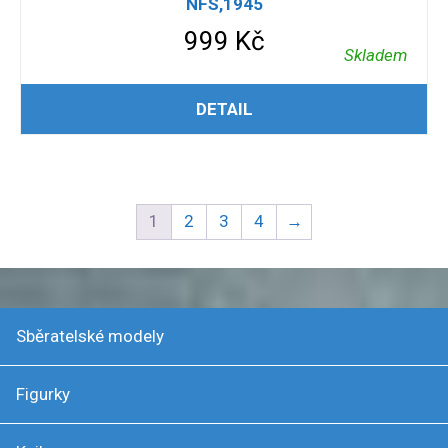
NFS,1945
999
Kč
Skladem
PŘIDAT DO KOŠÍKU
DETAIL
1
2
3
4
→
Sběratelské modely
Figurky