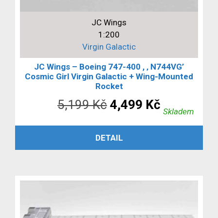
JC Wings
1:200
Virgin Galactic
JC Wings – Boeing 747-400 , ‚ N744VG’
Cosmic Girl Virgin Galactic + Wing-Mounted
Rocket
Původní
Aktuální
5,199
Kč
4,499
Kč
Skladem
cena
cena
PŘIDAT DO KOŠÍKU
DETAIL
byla:
je:
5,199 Kč.
4,499 Kč.