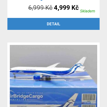
Původní
Aktuální
6,999
Kč
4,999
Kč
Skladem
cena
cena
PŘIDAT DO KOŠÍKU
DETAIL
byla:
je:
6,999 Kč.
4,999 Kč.