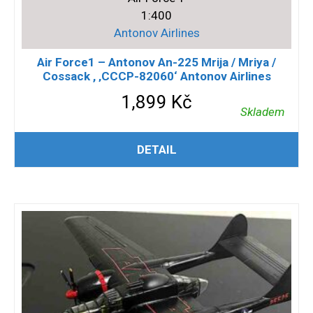
1:400
Antonov Airlines
Air Force1 – Antonov An-225 Mrija / Mriya /
Cossack , ‚CCCP-82060‘ Antonov Airlines
1,899
Kč
Skladem
PŘIDAT DO KOŠÍKU
DETAIL