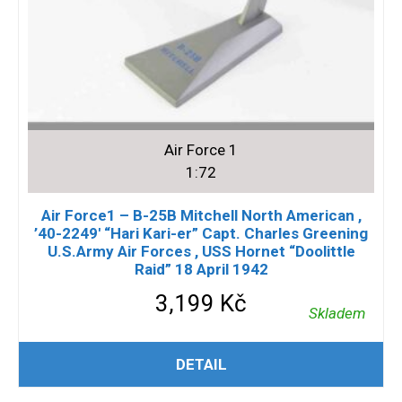
Air Force 1
1:72
Air Force1 – B-25B Mitchell North American ,
’40-2249′ “Hari Kari-er” Capt. Charles Greening
U.S.Army Air Forces , USS Hornet “Doolittle
Raid” 18 April 1942
3,199
Kč
Skladem
PŘIDAT DO KOŠÍKU
DETAIL