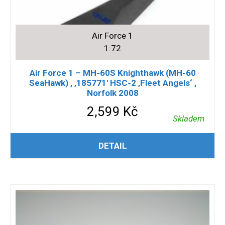
Air Force 1
1:72
Air Force 1 – MH-60S Knighthawk (MH-60
SeaHawk) , ‚185771′ HSC-2 ‚Fleet Angels‘ ,
Norfolk 2008
2,599
Kč
Skladem
PŘIDAT DO KOŠÍKU
DETAIL