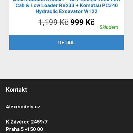
Cab & Low Loader RV233 + Komatsu PC340
Hydraulic Excavator W122
Původní
Aktuální
1,199
Kč
999
Kč
Skladem
cena
cena
ČTĚTE VÍCE
DETAIL
byla:
je:
1,199 Kč.
999 Kč.
Kontakt
Alexmodels.cz
K Závěrce 2459/7
Praha 5 -150 00