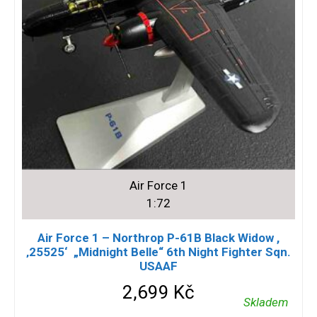
Air Force 1
1:72
Air Force 1 – Northrop P-61B Black Widow ,
‚25525‘ „Midnight Belle“ 6th Night Fighter Sqn.
USAAF
2,699
Kč
Skladem