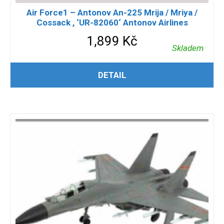
Air Force1 – Antonov An-225 Mrija / Mriya /
Cossack , ‘UR-82060‘ Antonov Airlines
1,899
Kč
Skladem
PŘIDAT DO KOŠÍKU
DETAIL