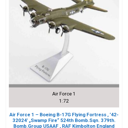
Air Force 1
1:72
Air Force 1 – Boeing B-17G Flying Fortress , ’42-
32024′ „Swamp Fire“ 524th Bomb.Sqn. 379th.
Bomb.Group USAAF , RAF Kimbolton England