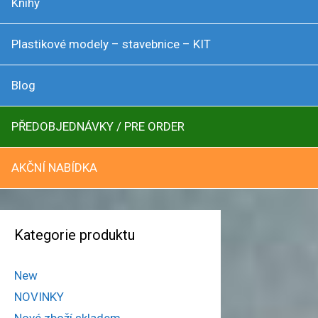
Knihy
Plastikové modely – stavebnice – KIT
Blog
PŘEDOBJEDNÁVKY / PRE ORDER
AKČNÍ NABÍDKA
Kategorie produktu
New
NOVINKY
Nové zboží skladem