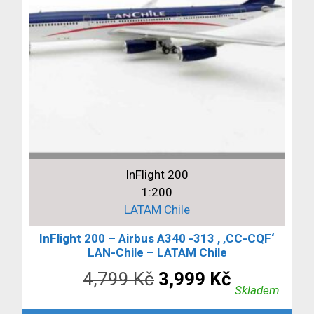
InFlight 200
1:200
LATAM Chile
InFlight 200 – Airbus A340 -313 , ‚CC-CQF‘
LAN-Chile – LATAM Chile
Původní
Aktuální
4,799
Kč
3,999
Kč
Skladem
cena
cena