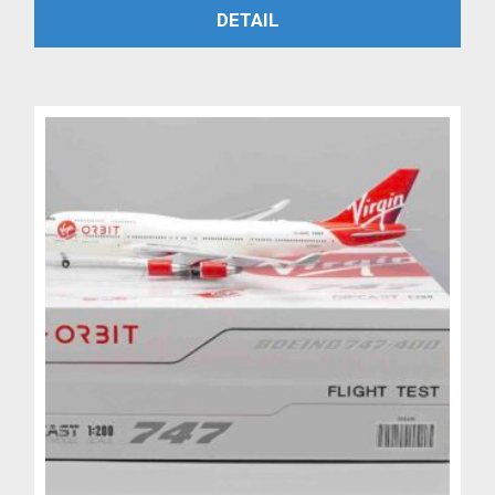
PŘIDAT DO KOŠÍKU
DETAIL
byla:
je:
4,799 Kč.
3,999 Kč.