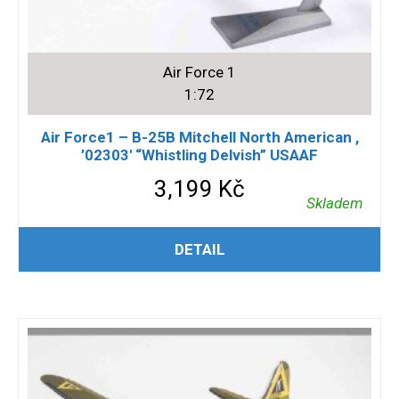
Air Force 1
1:72
Air Force1 – B-25B Mitchell North American ,
’02303′ “Whistling Delvish” USAAF
3,199
Kč
Skladem
PŘIDAT DO KOŠÍKU
DETAIL