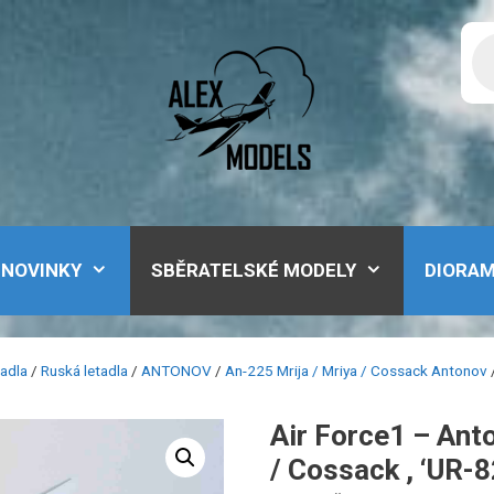
Pr
se
NOVINKY
SBĚRATELSKÉ MODELY
DIORA
tadla
/
Ruská letadla
/
ANTONOV
/
An-225 Mrija / Mriya / Cossack Antonov
Air Force1 – Ant
/ Cossack , ‘UR-