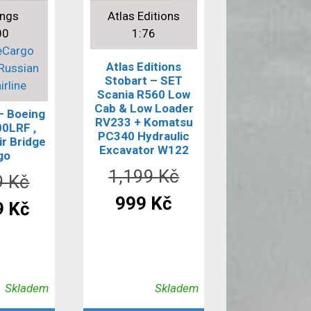
ings
Atlas Editions
00
1:76
eCargo
Atlas Editions
 Russian
Stobart – SET
irline
Scania R560 Low
Cab & Low Loader
– Boeing
RV233 + Komatsu
00LRF ,
PC340 Hydraulic
r Bridge
Excavator W122
go
Původní
1,199
Kč
Původní
9
Kč
Aktuální
cena
999
Kč
cena
Aktuální
9
Kč
cena
byla:
byla:
cena
je:
1,199 Kč.
3,999 Kč.
je:
999 Kč.
3,699 Kč.
Skladem
Skladem