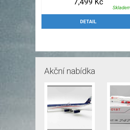
7,499
Kč
Sklade
PŘIDAT DO KOŠÍKU
DETAIL
Akční nabídka