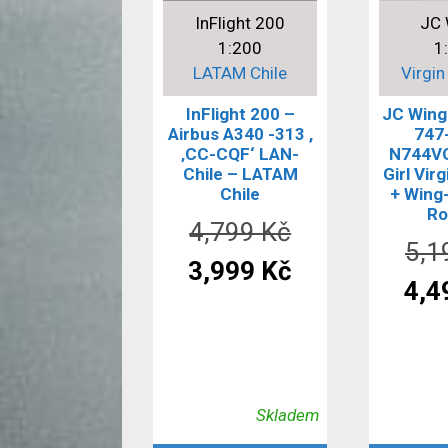
InFlight 200
JC 
1:200
1
LATAM Chile
Virgin
InFlight 200 –
JC Wing
Airbus A340 -313 ,
747-
‚CC-CQF‘ LAN-
N744VG
Chile – LATAM
Girl Vir
Chile
+ Wing
Ro
Původní
4,799
Kč
5,
cena
Aktuální
3,999
Kč
4,4
byla:
cena
4,799 Kč.
je:
3,999 Kč.
Skladem