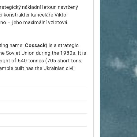
rategický nákladní letoun navržený
í konstruktér kanceláře Viktor
eno – jeho maximální vzletová
rting name:
Cossack
) is a strategic
he Soviet Union during the 1980s. It is
eight of 640 tonnes (705 short tons;
ample built has the Ukrainian civil