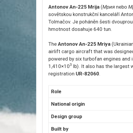
Antonov An-225 Mrija
(
Мрия
nebo
М
sovětskou konstrukční kanceláří Anton
Tolmačov. Je poháněn šesti dvouproud
hmotnost dosahuje 640 tun.
The
Antonov An-225 Mriya
(Ukrainia
airlift cargo aircraft that was design
powered by six turbofan engines and i
3
1,410×10
lb). It also has the largest
registration
UR-82060
.
Role
National origin
Design group
Built by