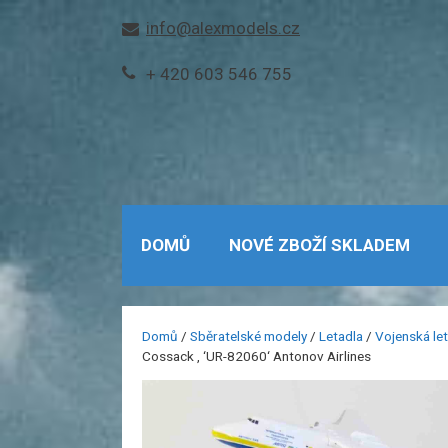
Přeskočit
info@alexmodels.cz
na
obsah
+ 420 603 546 755
DOMŮ
NOVÉ ZBOŽÍ SKLADEM
Domů
/
Sběratelské modely
/
Letadla
/
Vojenská le
Cossack , ‘UR-82060‘ Antonov Airlines