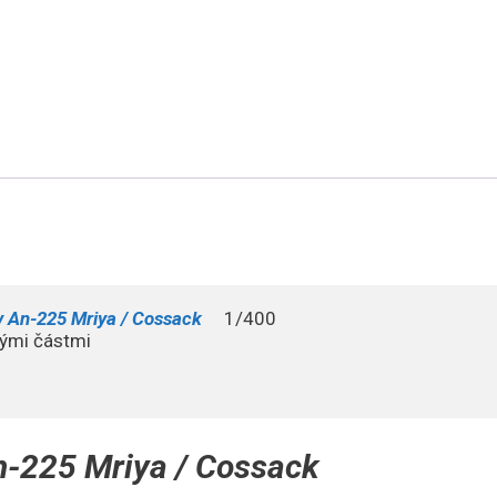
Antonov
Airlines
množství
 An-225 Mriya / Cossack
    1/400 

ými částmi

-225 Mriya / Cossack