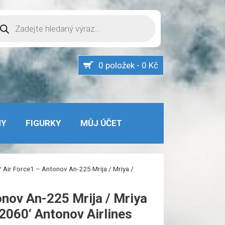
oducts
arch
0 položek - 0 Kč
MY
FIGURKY
MŮJ ÚČET
/ Air Force1 – Antonov An-225 Mrija / Mriya /
onov An-225 Mrija / Mriya
82060‘ Antonov Airlines