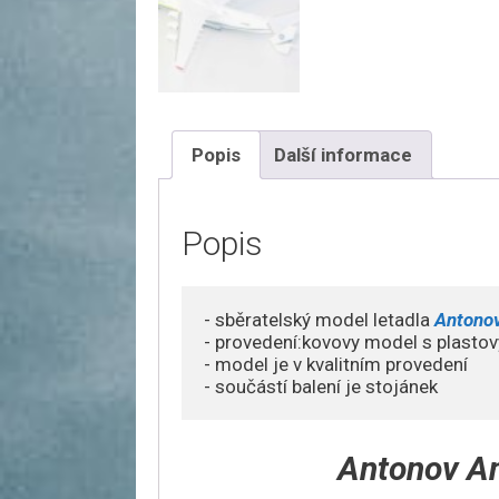
Popis
Další informace
Popis
- sběratelský model letadla 
Antonov
- provedení:kovovy model s plastov
- model je v kvalitním provedení 

- součástí balení je stojánek
Antonov An