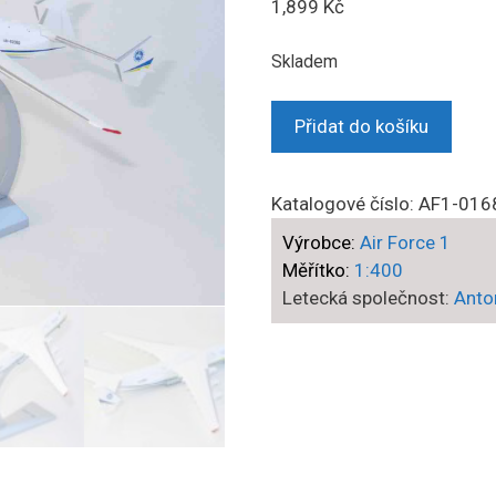
1,899
Kč
Skladem
Air
Přidat do košíku
Force1
-
Antonov
Katalogové číslo:
AF1-016
An-
Výrobce:
Air Force 1
225
Měřítko:
1:400
Mrija
Letecká společnost:
Anto
/
Mriya
/
Cossack
,
‘UR-
82060‘