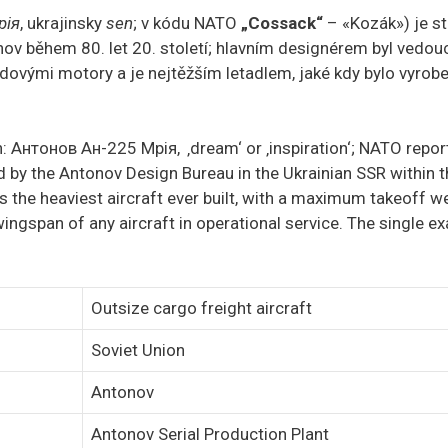
рія
, ukrajinsky
sen
; v kódu NATO
„Cossack“
– «Kozák») je st
ov během 80. let 20. století; hlavním designérem byl vedouc
ovými motory a je nejtěžším letadlem, jaké kdy bylo vyrob
n:
Антонов Ан-225 Мрія
,
‚dream‘ or ‚inspiration‘; NATO repo
ed by the Antonov Design Bureau in the Ukrainian SSR within t
s the heaviest aircraft ever built, with a maximum takeoff w
 wingspan of any aircraft in operational service. The single ex
Outsize cargo freight aircraft
Soviet Union
Antonov
Antonov Serial Production Plant