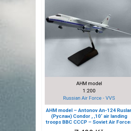
AHM model
1:200
Russian Air Force - VVS
AHM model – Antonov An-124 Rusla
(Руслан) Condor , ‚10‘ air landing
troops ВВС СССР – Soviet Air Force