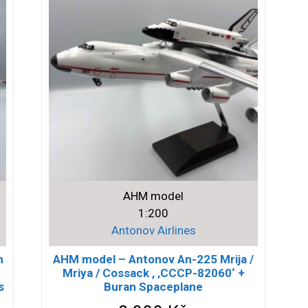
AHM model
1:200
Antonov Airlines
n
AHM model – Antonov An-225 Mrija /
Mriya / Cossack , ‚СССР-82060‘ +
s
Buran Spaceplane