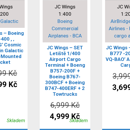
Wings
JC Wings
JC W
:200
1:400
1:2
 Galactic
Boeing
AirBridg
Commercial
Airlines -
s – Boeing
Airplanes - BCA
cargo a
400 , ‚
’ Cosmic
JC Wings – SET
JC Wings 
gin Galactic
Letiště 1/400
B777 -2
-Mounted
Airport Cargo
VQ-BAO’ Ai
cket
Terminal + Boeng
Car
B757-200F +
Původní
199
Kč
3,99
Boeing B767-
300BCF + Boeing
cena
Aktuální
99
Kč
3,69
B747-400ERF + 2
byla:
cena
Towtrucks
Původní
6,999
Kč
5,199 Kč.
je:
cena
Aktuální
4,999
Kč
4,499 Kč.
Skladem
Skladem
byla:
cena