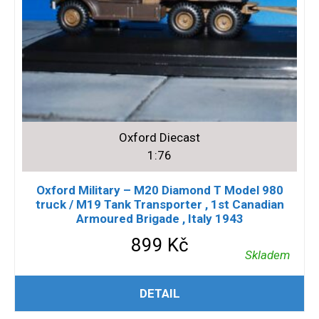
Oxford Diecast
1:76
Oxford Military – M20 Diamond T Model 980
truck / M19 Tank Transporter , 1st Canadian
Armoured Brigade , Italy 1943
899
Kč
Skladem
PŘIDAT DO KOŠÍKU
DETAIL