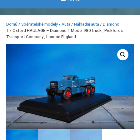
Domů
/
Sběratelské modely
/
Auta
/
Nákladní auta
/
Diamond
T
/ Oxford HAULAGE – Diamond T Model 980 truck , Pickfords
Transport Company , London England