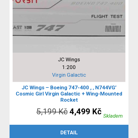
JC Wings
1:200
Virgin Galactic
JC Wings – Boeing 747-400 , ‚ N744VG’
Cosmic Girl Virgin Galactic + Wing-Mounted
Rocket
Původní
Aktuální
5,199
Kč
4,499
Kč
Skladem
cena
cena
PŘIDAT DO KOŠÍKU
DETAIL
byla:
je: