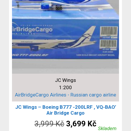
JC Wings
1:200
AirBridgeCargo Airlines - Russian cargo airline
JC Wings – Boeing B777 -200LRF , VQ-BAO’
Air Bridge Cargo
Původní
Aktuální
3,999
Kč
3,699
Kč
Skladem