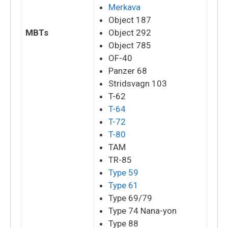
Merkava
Object 187
MBTs
Object 292
Object 785
OF-40
Panzer 68
Stridsvagn 103
T-62
T-64
T-72
T-80
TAM
TR-85
Type 59
Type 61
Type 69/79
Type 74 Nana-yon
Type 88