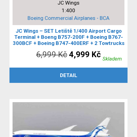
JC Wings
1:400
Boeing Commercial Airplanes - BCA
JC Wings – SET Letiště 1/400 Airport Cargo
Terminal + Boeng B757-200F + Boeing B767-
300BCF + Boeing B747-400ERF + 2 Towtrucks
Původní
Aktuální
6,999
Kč
4,999
Kč
Skladem
cena
cena
PŘIDAT DO KOŠÍKU
DETAIL
byla:
je:
6,999 Kč.
4,999 Kč.