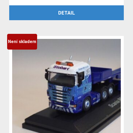
cena
cena
PŘIDAT DO KOŠÍKU
DETAIL
byla:
je:
3,999 Kč.
3,699 Kč.
Není skladem