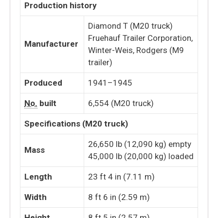
Production history
Diamond T (M20 truck)
Fruehauf Trailer Corporation,
Manufacturer
Winter-Weis, Rodgers (M9
trailer)
Produced
1941–1945
No.
built
6,554 (M20 truck)
Specifications (M20 truck
)
26,650 lb (12,090 kg) empty
Mass
45,000 lb (20,000 kg) loaded
Length
23 ft 4 in (7.11 m)
Width
8 ft 6 in (2.59 m)
Height
8 ft 5 in (2.57 m)