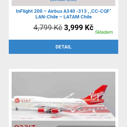
InFlight 200 – Airbus A340 -313 , ‚CC-CQF‘
LAN-Chile – LATAM Chile
Původní
Aktuální
4,799
Kč
3,999
Kč
Skladem
cena
cena
PŘIDAT DO KOŠÍKU
DETAIL
byla:
je:
4,799 Kč.
3,999 Kč.