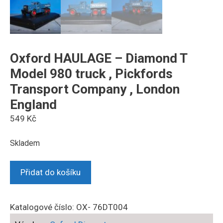
Oxford HAULAGE – Diamond T
Model 980 truck , Pickfords
Transport Company , London
England
549
Kč
Skladem
Oxford
Přidat do košíku
HAULAGE
-
Diamond
Katalogové číslo:
OX- 76DT004
T