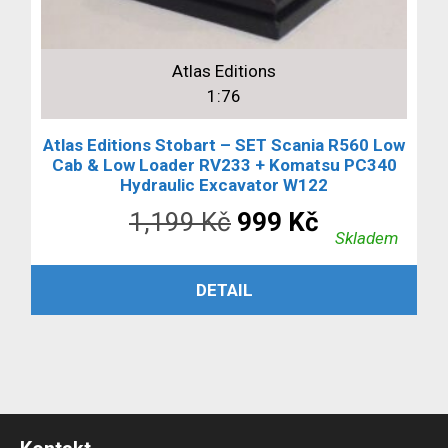
Atlas Editions
1:76
Atlas Editions Stobart – SET Scania R560 Low
Cab & Low Loader RV233 + Komatsu PC340
Hydraulic Excavator W122
Původní
Aktuální
1,199
Kč
999
Kč
Skladem
cena
cena
ČTĚTE VÍCE
DETAIL
byla:
je:
1,199 Kč.
999 Kč.