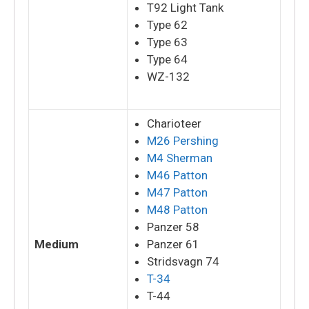
T92 Light Tank
Type 62
Type 63
Type 64
WZ-132
Charioteer
M26 Pershing
M4 Sherman
M46 Patton
M47 Patton
M48 Patton
Panzer 58
Medium
Panzer 61
Stridsvagn 74
T-34
T-44