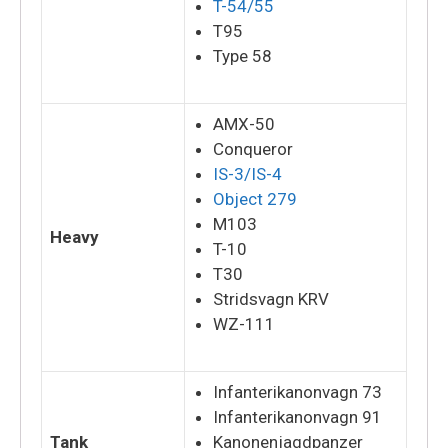
T-54/55
T95
Type 58
AMX-50
Conqueror
IS-3/IS-4
Object 279
M103
Heavy
T-10
T30
Stridsvagn KRV
WZ-111
Infanterikanonvagn 73
Infanterikanonvagn 91
Tank
Kanonenjagdpanzer