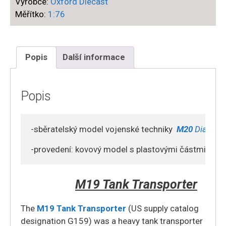
Výrobce:
Oxford Diecast
Model
Měřítko:
1:76
980
truck
,
Pickfords
Popis
Další informace
Transport
Company
,
Popis
London
England
-sběratelský model vojenské techniky  
M20
 Diamond
množství
-provedení: kovový model s plastovými částmi
M19 Tank Transporter
The
M19 Tank Transporter
(US supply catalog
designation G159) was a heavy tank transporter