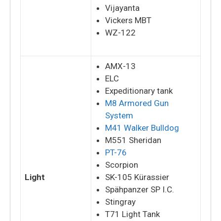
Vijayanta
Vickers MBT
WZ-122
AMX-13
ELC
Expeditionary tank
M8 Armored Gun
System
M41 Walker Bulldog
M551 Sheridan
PT-76
Scorpion
Light
SK-105 Kürassier
Spähpanzer SP I.C.
Stingray
T71 Light Tank