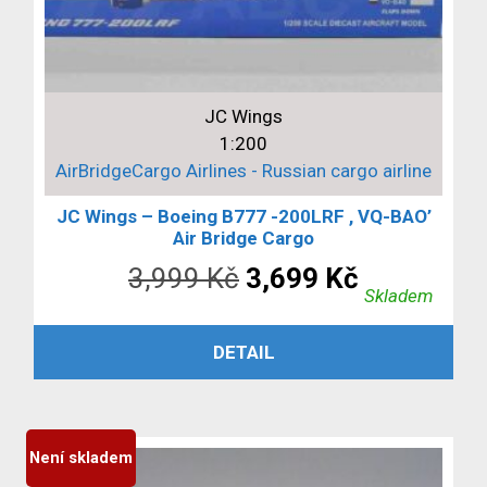
JC Wings
1:200
AirBridgeCargo Airlines - Russian cargo airline
JC Wings – Boeing B777 -200LRF , VQ-BAO’
Air Bridge Cargo
Původní
Aktuální
3,999
Kč
3,699
Kč
Skladem
cena
cena
PŘIDAT DO KOŠÍKU
DETAIL
byla:
je:
3,999 Kč.
3,699 Kč.
Není skladem