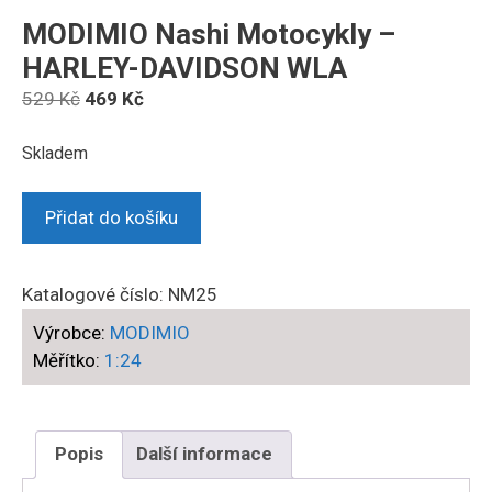
MODIMIO Nashi Motocykly –
HARLEY-DAVIDSON WLA
Původní
Aktuální
529
Kč
469
Kč
cena
cena
byla:
je:
Skladem
529 Kč.
469 Kč.
MODIMIO
Přidat do košíku
Nashi
Motocykly
-
Katalogové číslo:
NM25
HARLEY-
Výrobce:
MODIMIO
DAVIDSON
Měřítko:
1:24
WLA
množství
Popis
Další informace