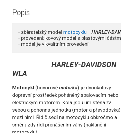
Popis
- sběratelský model 
motocyklu
HARLEY-DAVIDSO
- provedení: kovový model s plastovými částmi 

HARLEY-DAVIDSON
WLA
Motocykl
(hovorově
motorka
) je dvoukolový
dopravní prostředek poháněný spalovacím nebo
elektrickým motorem. Kola jsou umístěna za
sebou a pohonná jednotka (motor a převodovka)
mezi nimi. Řidič sedí na motocyklu obkročmo a
směr jízdy řídí přenášením váhy (naklánění
motocyklu).