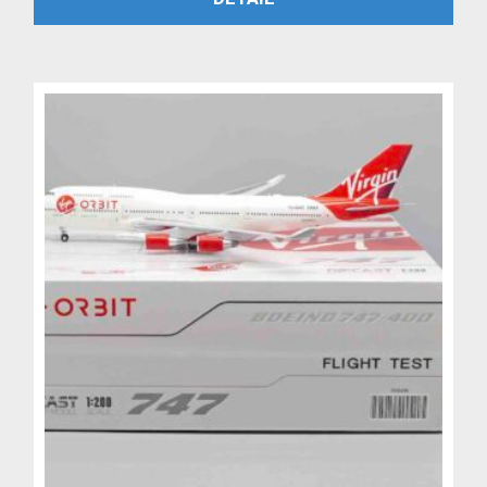
byla:
je:
4,799 Kč.
3,999 Kč.