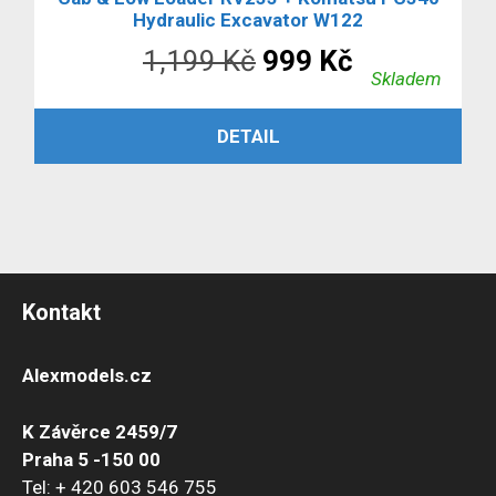
Hydraulic Excavator W122
Původní
Aktuální
1,199
Kč
999
Kč
Skladem
cena
cena
ČTĚTE VÍCE
DETAIL
byla:
je:
1,199 Kč.
999 Kč.
Kontakt
Alexmodels.cz
K Závěrce 2459/7
Praha 5 -150 00
Tel: + 420 603 546 755