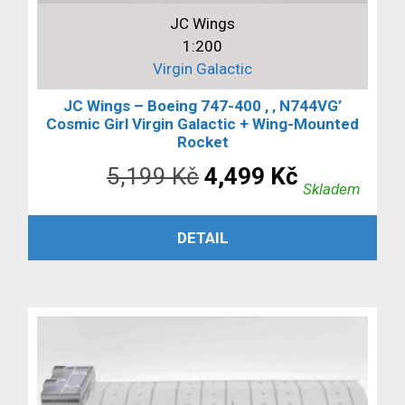
JC Wings
1:200
Virgin Galactic
JC Wings – Boeing 747-400 , ‚ N744VG’
Cosmic Girl Virgin Galactic + Wing-Mounted
Rocket
Původní
Aktuální
5,199
Kč
4,499
Kč
Skladem
cena
cena
PŘIDAT DO KOŠÍKU
DETAIL
byla:
je:
5,199 Kč.
4,499 Kč.