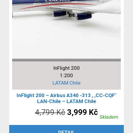
InFlight 200
1:200
LATAM Chile
InFlight 200 – Airbus A340 -313 , ‚CC-CQF‘
LAN-Chile – LATAM Chile
Původní
Aktuální
4,799
Kč
3,999
Kč
Skladem
cena
cena
PŘIDAT DO KOŠÍKU
DETAIL