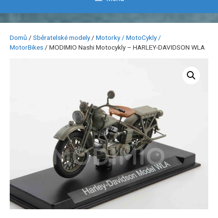
Domů
/
Sběratelské modely
/
Motorky / MotoCykly /
MotorBikes
/ MODIMIO Nashi Motocykly – HARLEY-DAVIDSON WLA