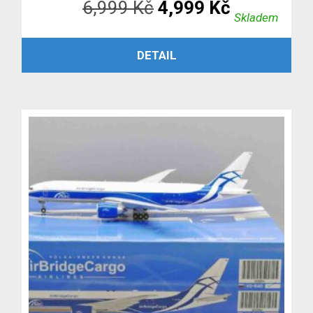
Původní
Aktuální
6,999
Kč
4,999
Kč
Skladem
cena
cena
PŘIDAT DO KOŠÍKU
DETAIL
byla:
je:
6,999 Kč.
4,999 Kč.