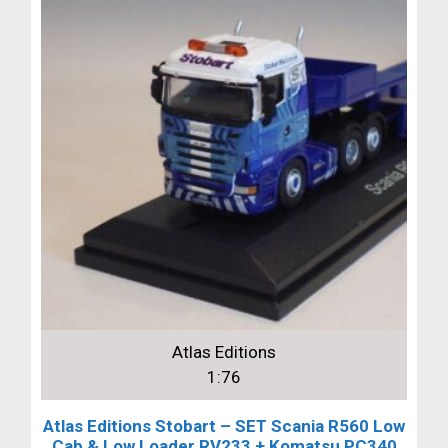
Atlas Editions
1:76
Atlas Editions Stobart – SET Scania R560 Low
Cab & Low Loader RV233 + Komatsu PC340