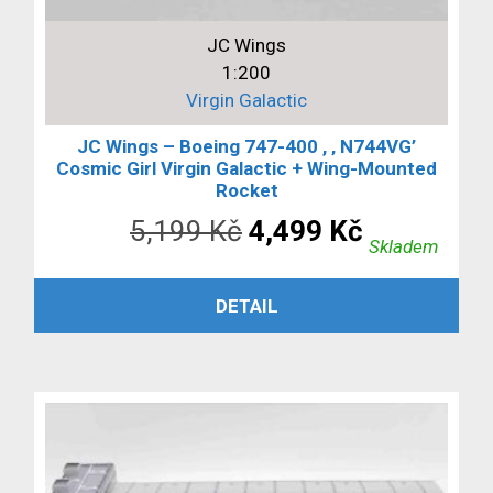
JC Wings
1:200
Virgin Galactic
JC Wings – Boeing 747-400 , ‚ N744VG’
Cosmic Girl Virgin Galactic + Wing-Mounted
Rocket
Původní
Aktuální
5,199
Kč
4,499
Kč
Skladem
cena
cena
PŘIDAT DO KOŠÍKU
DETAIL
byla:
je:
5,199 Kč.
4,499 Kč.