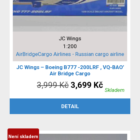
JC Wings
1:200
AirBridgeCargo Airlines - Russian cargo airline
JC Wings – Boeing B777 -200LRF , VQ-BAO’
Air Bridge Cargo
Původní
Aktuální
3,999
Kč
3,699
Kč
Skladem
cena
cena
PŘIDAT DO KOŠÍKU
DETAIL
byla:
je:
3,999 Kč.
3,699 Kč.
Není skladem