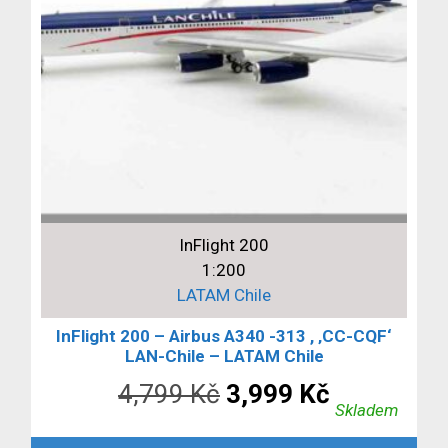
InFlight 200
1:200
LATAM Chile
InFlight 200 – Airbus A340 -313 , ‚CC-CQF‘
LAN-Chile – LATAM Chile
Původní
Aktuální
4,799
Kč
3,999
Kč
Skladem
cena
cena