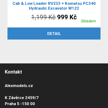
Cab & Low Loader RV233 + Komatsu PC340
Hydraulic Excavator W122
Původní
Aktuální
1,199
Kč
999
Kč
Skladem
cena
cena
ČTĚTE VÍCE
DETAIL
byla:
je:
1,199 Kč.
999 Kč.
Kontakt
Alexmodels.cz
K Závěrce 2459/7
Praha 5 -150 00