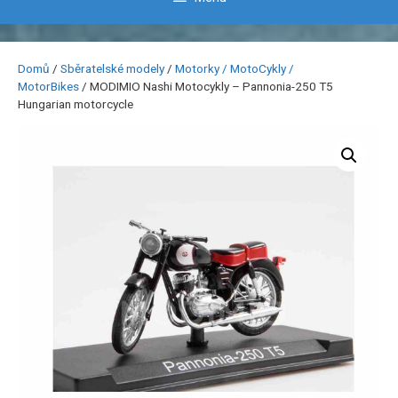
Domů
/
Sběratelské modely
/
Motorky / MotoCykly /
MotorBikes
/ MODIMIO Nashi Motocykly – Pannonia-250 T5
Hungarian motorcycle