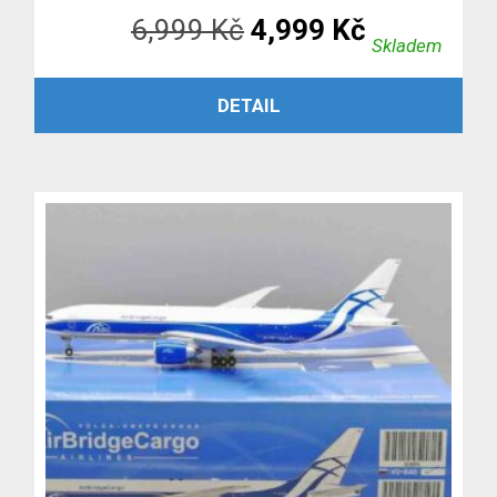
Původní
Aktuální
6,999
Kč
4,999
Kč
Skladem
cena
cena
PŘIDAT DO KOŠÍKU
DETAIL
byla:
je:
6,999 Kč.
4,999 Kč.