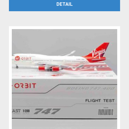
PŘIDAT DO KOŠÍKU
DETAIL
byla:
je:
4,799 Kč.
3,999 Kč.