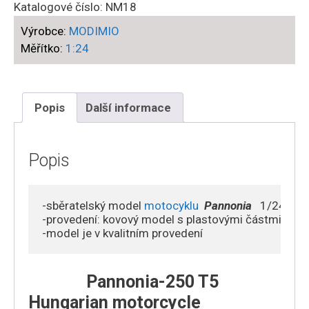
-
Katalogové číslo:
NM18
Pannonia-
Výrobce:
MODIMIO
250
Měřítko:
1:24
T5
Hungarian
motorcycle
množství
Popis
Další informace
Popis
-sběratelský model 
motocyklu
Pannonia
  1/24

-provedení: kovový model s plastovými částmi 

Pannonia-250 T5
Hungarian motorcycle