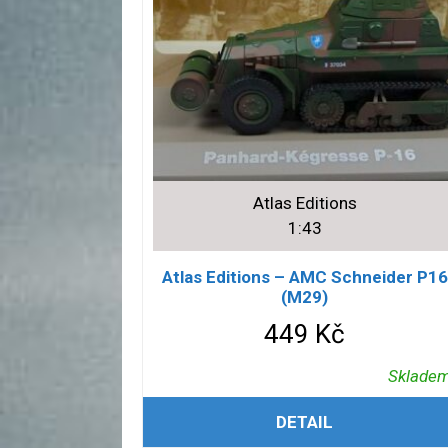
Atlas Editions
1:43
Atlas Editions – AMC Schneider P16
(M29)
449
Kč
Sklade
PŘIDAT DO KOŠÍKU
DETAIL