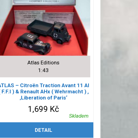
Atlas Editions
1:43
ATLAS – Citroën Traction Avant 11 Al
( F.F.I ) & Renault AHx ( Wehrmacht ) ,
‚Liberation of Paris‘
1,699
Kč
Skladem
PŘIDAT DO KOŠÍKU
DETAIL