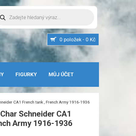
oducts
arch
0 položek - 0 Kč
MY
FIGURKY
MŮJ ÚČET
chneider CA1 French tank , French Army 1916-1936
 Char Schneider CA1
ench Army 1916-1936