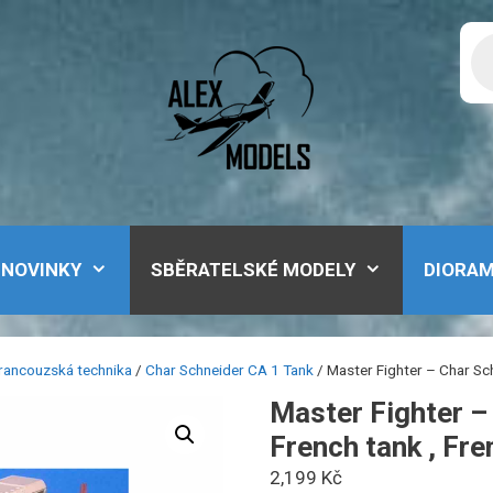
Pr
se
NOVINKY
SBĚRATELSKÉ MODELY
DIORA
rancouzská technika
/
Char Schneider CA 1 Tank
/ Master Fighter – Char S
Master Fighter –
French tank , Fr
2,199
Kč