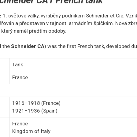
chneider CA1 French tank
z 1. světové války, vyráběný podnikem Schneider et Cie. Vz
ncéřován a představen v tajnosti armádním špičkám. Nová zbra
, který neměl předtím obdoby.
d the
Schneider CA
) was the first French tank, developed du
Tank
France
1916–1918 (France)
1921–1936 (Spain)
France
Kingdom of Italy