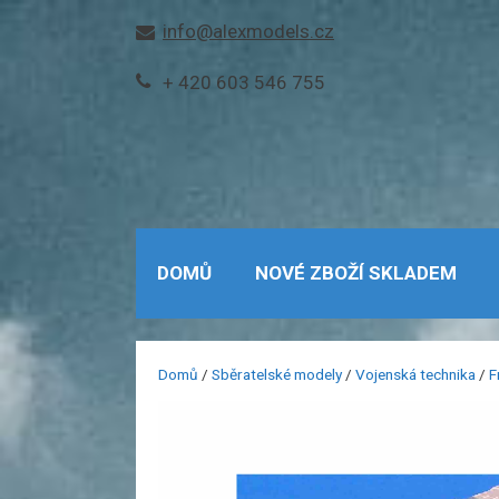
Přeskočit
info@alexmodels.cz
na
obsah
+ 420 603 546 755
DOMŮ
NOVÉ ZBOŽÍ SKLADEM
Domů
/
Sběratelské modely
/
Vojenská technika
/
F