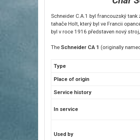
Char S
Schneider C.A.1 byl francouzský tank 
tahače Holt, který byl ve Francii opa
byl v roce 1916 představen nový stroj
The
Schneider CA 1
(originally name
Type
Place of origin
Service history
In service
Used by