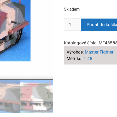
Skladem
Master
Přidat do košík
Fighter
-
Char
Katalogové číslo:
MF4858
Schneider
Výrobce:
Master Fighter
CA1
Měřítko:
1:48
French
tank
,
French
Army
1916-
1936
množství