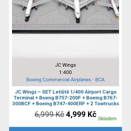
JC Wings
1:400
Boeing Commercial Airplanes - BCA
JC Wings – SET Letiště 1/400 Airport Cargo
Terminal + Boeng B757-200F + Boeing B767-
300BCF + Boeing B747-400ERF + 2 Towtrucks
Původní
Aktuální
6,999
Kč
4,999
Kč
Skladem
cena
cena