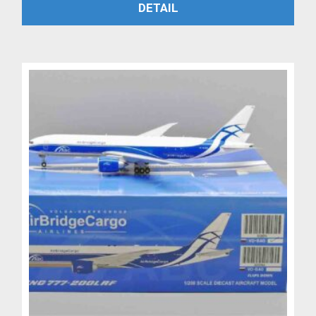
PŘIDAT DO KOŠÍKU
DETAIL
byla:
je:
6,999 Kč.
4,999 Kč.