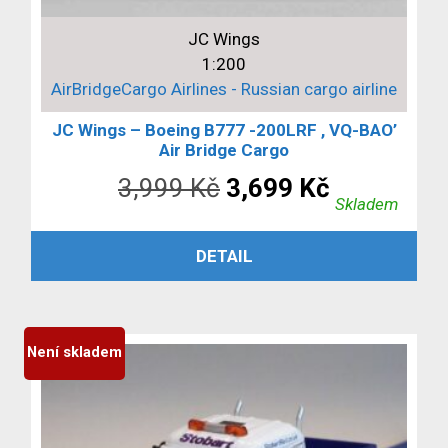
JC Wings
1:200
AirBridgeCargo Airlines - Russian cargo airline
JC Wings – Boeing B777 -200LRF , VQ-BAO’
Air Bridge Cargo
Původní
Aktuální
3,999
Kč
3,699
Kč
Skladem
cena
cena
PŘIDAT DO KOŠÍKU
DETAIL
byla:
je:
3,999 Kč.
3,699 Kč.
Není skladem