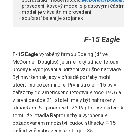
USAF
- provedení: kovový model s plastovými částmi

,
- model je v kvalitním provedení 

US
- součástí balení je stojánek
CENTCOM
AOR
F-15 Eagle
(Central
Command
F-15 Eagle
vyráběný firmou Boeing (dříve
Area
McDonnell Douglas) je americký stíhací letoun
of
určený k vybojování a udržení vzdušné nadvlády.
Responsibility)
Byl navržen tak, aby v případě potřeby mohl
,
útočit i na pozemní cíle. První stroje F-15 byly
Sept
zařazeny do amerického letectva v roce 1976 a
2020
v první dekádě 21. století měly být nahrazeny
množství
stíhačkami 5. generace F-22 Raptor.
Vzhledem k
tomu, že letadla Raptor nebyla vyrobena v
požadovaném množství, budou stíhačky F-15
definitivně nahrazeny až stroji F-35.