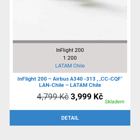
InFlight 200
1:200
LATAM Chile
InFlight 200 – Airbus A340 -313 , ‚CC-CQF‘
LAN-Chile – LATAM Chile
Původní
Aktuální
4,799
Kč
3,999
Kč
Skladem
cena
cena
PŘIDAT DO KOŠÍKU
DETAIL
byla:
je:
4,799 Kč.
3,999 Kč.