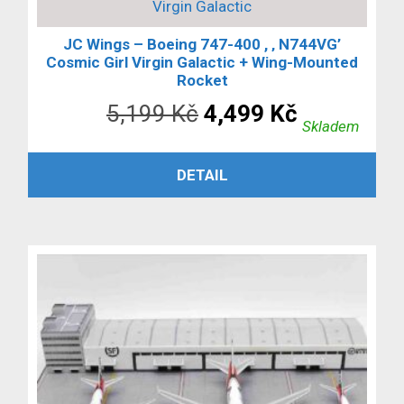
Virgin Galactic
JC Wings – Boeing 747-400 , ‚ N744VG’
Cosmic Girl Virgin Galactic + Wing-Mounted
Rocket
Původní
Aktuální
5,199
Kč
4,499
Kč
Skladem
cena
cena
PŘIDAT DO KOŠÍKU
DETAIL
byla:
je:
5,199 Kč.
4,499 Kč.