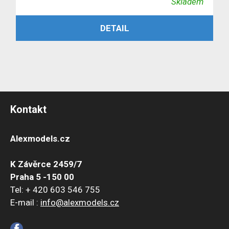
Skladem
cena
cena
ČTĚTE VÍCE
DETAIL
byla:
je:
1,199 Kč.
999 Kč.
Kontakt
Alexmodels.cz
K Závěrce 2459/7
Praha 5 -150 00
Tel: + 420 603 546 755
E-mail :
info@alexmodels.cz