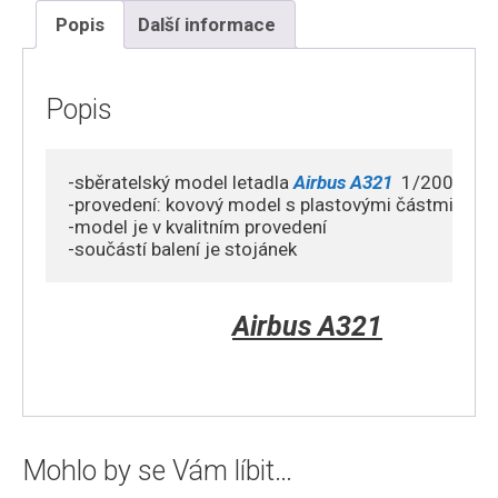
-
Popis
Další informace
Swiss
International
Air
Popis
Lines
množství
-sběratelský model letadla 
Airbus A321
  1/200

-provedení: kovový model s plastovými částmi 

-model je v kvalitním provedení

-součástí balení je stojánek
Airbus A321
Mohlo by se Vám líbit…