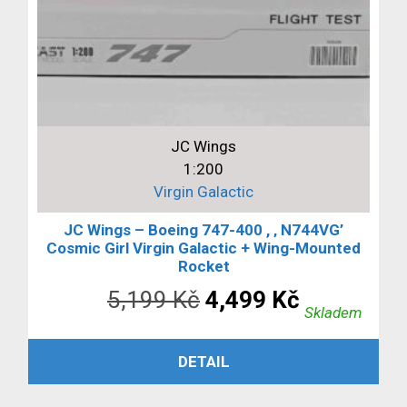
JC Wings
1:200
Virgin Galactic
JC Wings – Boeing 747-400 , ‚ N744VG’
Cosmic Girl Virgin Galactic + Wing-Mounted
Rocket
Původní
Aktuální
5,199
Kč
4,499
Kč
Skladem
cena
cena
PŘIDAT DO KOŠÍKU
DETAIL
byla:
je:
5,199 Kč.
4,499 Kč.