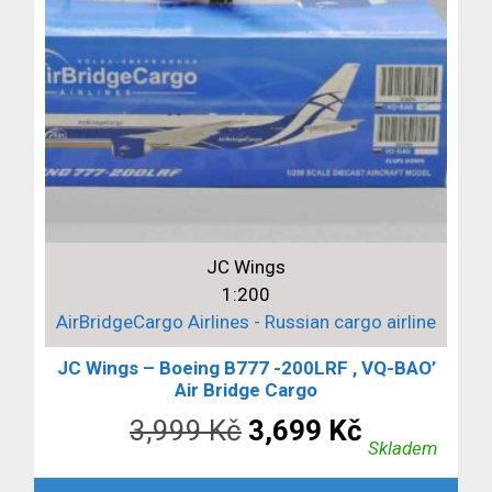
JC Wings
1:200
AirBridgeCargo Airlines - Russian cargo airline
JC Wings – Boeing B777 -200LRF , VQ-BAO’
Air Bridge Cargo
Původní
Aktuální
3,999
Kč
3,699
Kč
Skladem
cena
cena