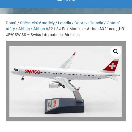
Domů
/
Sběratelské modely
/
Letadla
/
Dopravní letadla
/
Ostatní
státy
/
Airbus
/
Airbus A321
/ J Fox Models – Airbus A321neo , ‚HB-
JPA‘ SWISS – Swiss International Air Lines