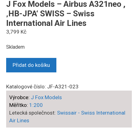
J Fox Models – Airbus A321neo ,
‚HB-JPA‘ SWISS – Swiss
International Air Lines
3,799
Kč
Skladem
J
Přidat do košíku
Fox
Models
-
Katalogové číslo:
JF-A321-023
Airbus
Výrobce:
J Fox Models
A321neo
Měřítko:
1:200
,
Letecká společnost:
Swissair - Swiss International
‚HB-
Air Lines
JPA‘
SWISS