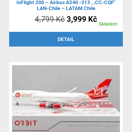
InFlight 200 – Airbus A340 -313 , ‚CC-CQF‘
LAN-Chile – LATAM Chile
Původní
Aktuální
4,799
Kč
3,999
Kč
Skladem
cena
cena
PŘIDAT DO KOŠÍKU
DETAIL
byla:
je:
4,799 Kč.
3,999 Kč.