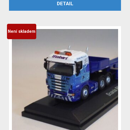
PŘIDAT DO KOŠÍKU
DETAIL
byla:
je:
3,999 Kč.
3,699 Kč.
Není skladem