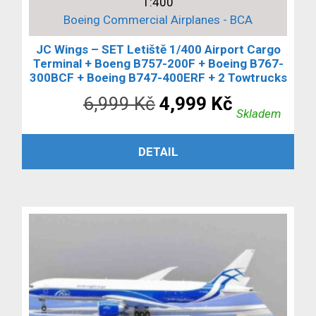
1:400
Boeing Commercial Airplanes - BCA
JC Wings – SET Letiště 1/400 Airport Cargo
Terminal + Boeng B757-200F + Boeing B767-
300BCF + Boeing B747-400ERF + 2 Towtrucks
Původní
Aktuální
6,999
Kč
4,999
Kč
Skladem
cena
cena
PŘIDAT DO KOŠÍKU
DETAIL
byla:
je:
6,999 Kč.
4,999 Kč.