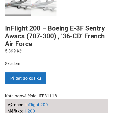
InFlight 200 – Boeing E-3F Sentry
Awacs (707-300) , ’36-CD‘ French
Air Force
5,399
Kč
Skladem
InFlight
Přidat do košíku
200
-
Boeing
Katalogové číslo:
IFE31118
E-
Výrobce:
InFlight 200
3F
Měřítko:
1:200