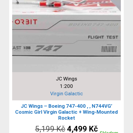
JC Wings
1:200
Virgin Galactic
JC Wings – Boeing 747-400 , ‚ N744VG’
Cosmic Girl Virgin Galactic + Wing-Mounted
Rocket
Původní
Aktuální
5,199
Kč
4,499
Kč