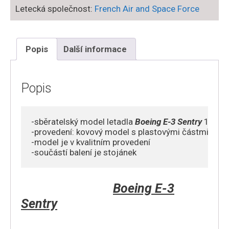
Sentry
Letecká společnost:
French Air and Space Force
Awacs
(707-
300)
Popis
Další informace
,
'36-
CD'
Popis
French
Air
Force
-sběratelský model letadla 
Boeing E-3 Sentry
 1/200

množství
-provedení: kovový model s plastovými částmi 

-model je v kvalitním provedení 

-součástí balení je stojánek
Boeing E-3
Sentry