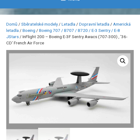
Domů
/
Sběratelské modely
/
Letadla
/
Dopravní letadla
/
Americká
letadla
/
Boeing
/
Boeing 707 / B707 / B720 / E-3 Sentry / E-8
JStars
/ InFlight 200 – Boeing E-3F Sentry Awacs (707-300) , ’36-
CD‘ French Air Force