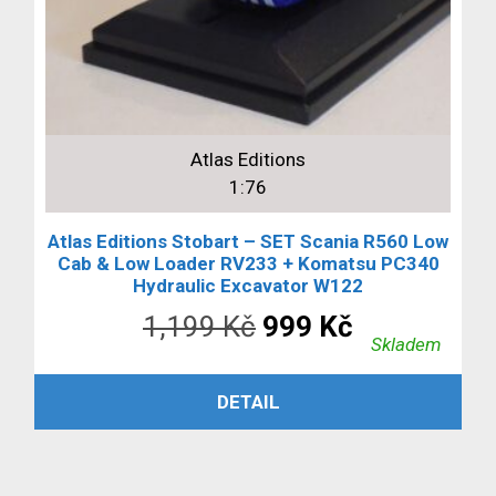
Atlas Editions
1:76
Atlas Editions Stobart – SET Scania R560 Low
Cab & Low Loader RV233 + Komatsu PC340
Hydraulic Excavator W122
Původní
Aktuální
1,199
Kč
999
Kč
Skladem
cena
cena
ČTĚTE VÍCE
DETAIL
byla:
je:
1,199 Kč.
999 Kč.