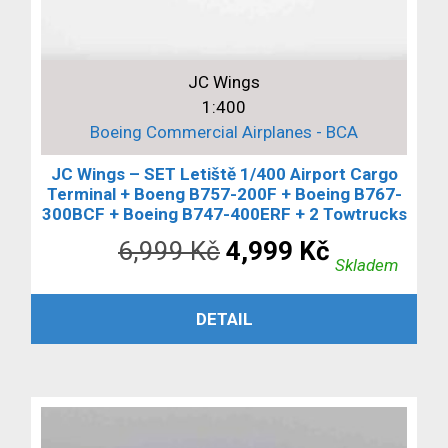
JC Wings
1:400
Boeing Commercial Airplanes - BCA
JC Wings – SET Letiště 1/400 Airport Cargo
Terminal + Boeng B757-200F + Boeing B767-
300BCF + Boeing B747-400ERF + 2 Towtrucks
Původní
Aktuální
6,999
Kč
4,999
Kč
Skladem
cena
cena
PŘIDAT DO KOŠÍKU
DETAIL
byla:
je:
6,999 Kč.
4,999 Kč.