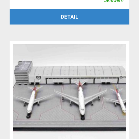
Skladem
cena
cena
PŘIDAT DO KOŠÍKU
DETAIL
byla:
je:
5,199 Kč.
4,499 Kč.