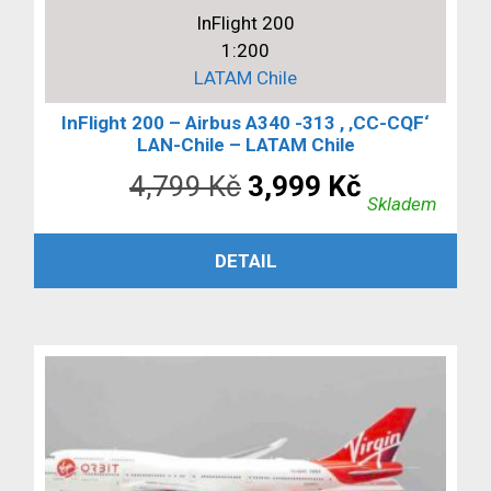
InFlight 200
1:200
LATAM Chile
InFlight 200 – Airbus A340 -313 , ‚CC-CQF‘
LAN-Chile – LATAM Chile
Původní
Aktuální
4,799
Kč
3,999
Kč
Skladem
cena
cena
PŘIDAT DO KOŠÍKU
DETAIL
byla:
je:
4,799 Kč.
3,999 Kč.