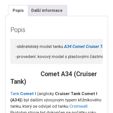
,
South
Popis
Další informace
African
Defense
Force,
Popis
1960s
množství
-sběratelský model tanku 
A34 Comet 
Cruiser Tank 
 
-provedení: kovový model s plastovými částmi
Comet A34 (Cruiser
Tank)
Tank
Comet I
(anglicky
Cruiser Tank Comet I
(A34)
) byl dalším vývojovým typem křižníkového
tanku, který se odvíjel od tanku
Cromwell
.
Prototyp stroje byl dokončen na počátku roku