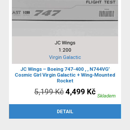
JC Wings
1:200
Virgin Galactic
JC Wings – Boeing 747-400 , ‚ N744VG’
Cosmic Girl Virgin Galactic + Wing-Mounted
Rocket
Původní
Aktuální
5,199
Kč
4,499
Kč
Skladem
cena
cena
PŘIDAT DO KOŠÍKU
DETAIL
byla:
je:
5,199 Kč.
4,499 Kč.