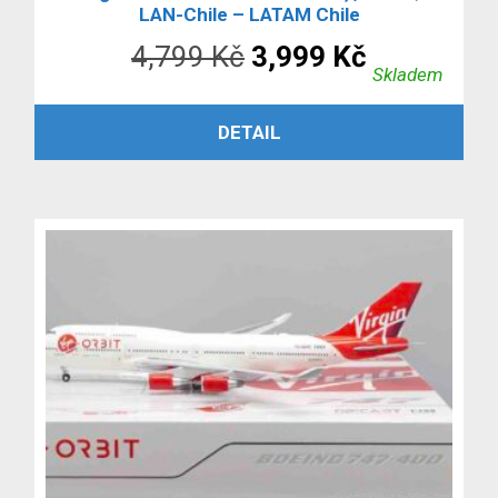
LAN-Chile – LATAM Chile
Původní
Aktuální
4,799
Kč
3,999
Kč
Skladem
cena
cena
PŘIDAT DO KOŠÍKU
DETAIL
byla:
je:
4,799 Kč.
3,999 Kč.