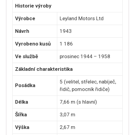
Historie výroby
Výrobce
Leyland Motors Ltd
Návrh
1943
Vyrobeno kusů
1 186
Ve službě
prosinec 1944 – 1958
Základní charakteristika
5 (velitel, střelec, nabíječ,
Posádka
řidič, pomocník řidiče)
Délka
7,66 m (s hlavní)
Šířka
3,07 m
Výška
2,67 m