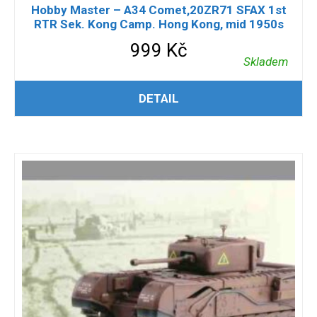
Hobby Master – A34 Comet,20ZR71 SFAX 1st
RTR Sek. Kong Camp. Hong Kong, mid 1950s
999
Kč
Skladem
PŘIDAT DO KOŠÍKU
DETAIL