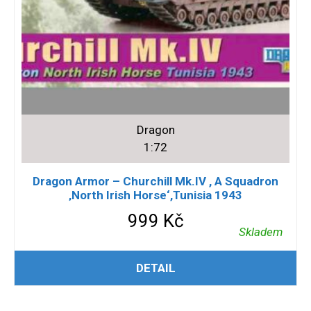
Dragon
1:72
Dragon Armor – Churchill Mk.IV , A Squadron
‚North Irish Horse‘,Tunisia 1943
999
Kč
Skladem
PŘIDAT DO KOŠÍKU
DETAIL