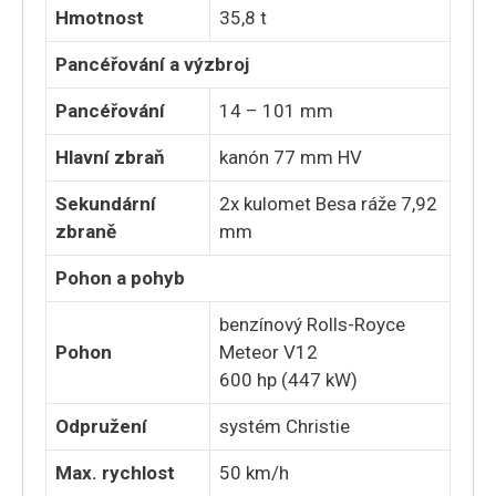
Hmotnost
35,8 t
Pancéřování a výzbroj
Pancéřování
14 – 101 mm
Hlavní zbraň
kanón 77 mm HV
Sekundární
2x kulomet Besa ráže 7,92
zbraně
mm
Pohon a pohyb
benzínový Rolls-Royce
Pohon
Meteor V12
600 hp (447 kW)
Odpružení
systém Christie
Max. rychlost
50 km/h