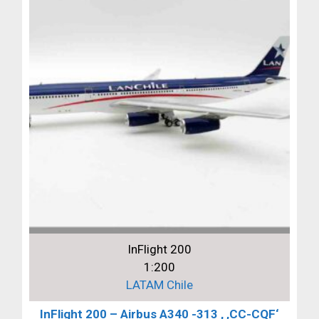
InFlight 200
1:200
LATAM Chile
InFlight 200 – Airbus A340 -313 , ‚CC-CQF‘