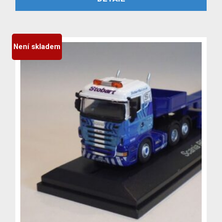
byla:
je:
3,999 Kč.
3,699 Kč.
Není skladem