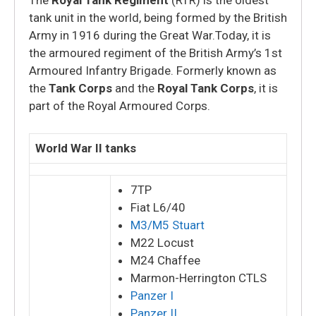
The
Royal Tank Regiment
(RTR) is the oldest
tank unit in the world, being formed by the British
Army in 1916 during the Great War.
Today, it is
the armoured regiment of the British Army’s 1st
Armoured Infantry Brigade. Formerly known as
the
Tank Corps
and the
Royal Tank Corps
, it is
part of the Royal Armoured Corps.
World War II tanks
7TP
Fiat L6/40
M3/M5 Stuart
M22 Locust
M24 Chaffee
Marmon-Herrington CTLS
Panzer I
Panzer II