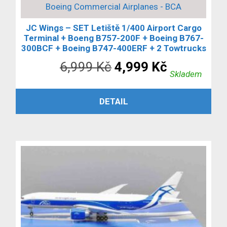
Boeing Commercial Airplanes - BCA
JC Wings – SET Letiště 1/400 Airport Cargo
Terminal + Boeng B757-200F + Boeing B767-
300BCF + Boeing B747-400ERF + 2 Towtrucks
Původní
Aktuální
6,999
Kč
4,999
Kč
Skladem
cena
cena
PŘIDAT DO KOŠÍKU
DETAIL
byla:
je:
6,999 Kč.
4,999 Kč.