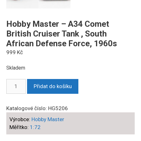
Hobby Master – A34 Comet
British Cruiser Tank , South
African Defense Force, 1960s
999
Kč
Skladem
Hobby
Přidat do košíku
Master
-
A34
Katalogové číslo:
HG5206
Comet
Výrobce:
Hobby Master
British
Měřítko:
1:72
Cruiser
Tank