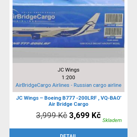
JC Wings
1:200
AirBridgeCargo Airlines - Russian cargo airline
JC Wings – Boeing B777 -200LRF , VQ-BAO’
Air Bridge Cargo
Původní
Aktuální
3,999
Kč
3,699
Kč
Skladem
cena
cena
PŘIDAT DO KOŠÍKU
DETAIL