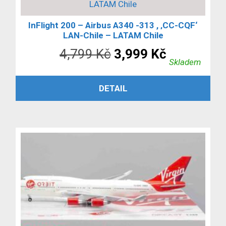
LATAM Chile
InFlight 200 – Airbus A340 -313 , ‚CC-CQF‘
LAN-Chile – LATAM Chile
Původní
Aktuální
4,799
Kč
3,999
Kč
Skladem
cena
cena
PŘIDAT DO KOŠÍKU
DETAIL
byla:
je:
4,799 Kč.
3,999 Kč.