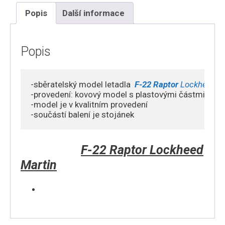
,'91-
Popis
Další informace
001'
"Spirit
of
Popis
America"
USAF
-sběratelský model letadla  
F-22 Raptor
 Lockheed M
množství
-provedení: kovový model s plastovými částmi

-model je v kvalitním provedení 

F-22 Raptor Lockheed
Martin