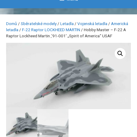
Domů
/
Sběratelské modely
/
Letadla
/
Vojenská letadla
/
Americká
letadla
/
F-22 Raptor LOCKHEED MARTIN
/ Hobby Master – F-22 A
Raptor Lockheed Martin ,’91-001′ „Spirit of America“ USAF