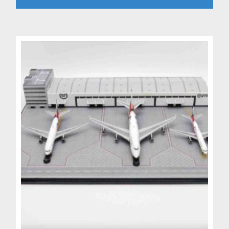
byla:
je:
5,199 Kč.
4,499 Kč.