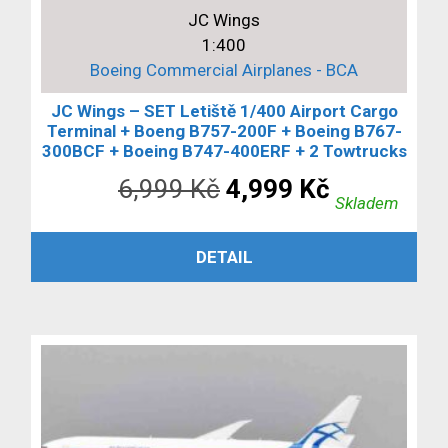
JC Wings
1:400
Boeing Commercial Airplanes - BCA
JC Wings – SET Letiště 1/400 Airport Cargo
Terminal + Boeng B757-200F + Boeing B767-
300BCF + Boeing B747-400ERF + 2 Towtrucks
Původní
Aktuální
6,999
Kč
4,999
Kč
Skladem
cena
cena
PŘIDAT DO KOŠÍKU
DETAIL
byla:
je:
6,999 Kč.
4,999 Kč.