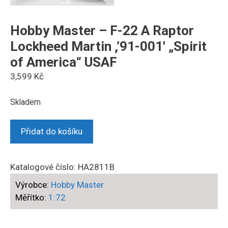
Hobby Master – F-22 A Raptor
Lockheed Martin ,’91-001′ „Spirit
of America“ USAF
3,599
Kč
Skladem
Hobby
Přidat do košíku
Master
-
F-
Katalogové číslo:
HA2811B
22
Výrobce:
Hobby Master
A
Měřítko:
1:72
Raptor
Lockheed
Martin