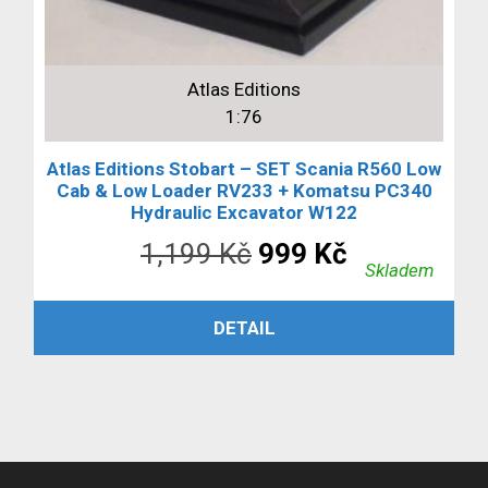
Atlas Editions
1:76
Atlas Editions Stobart – SET Scania R560 Low
Cab & Low Loader RV233 + Komatsu PC340
Hydraulic Excavator W122
Původní
Aktuální
1,199
Kč
999
Kč
Skladem
cena
cena
ČTĚTE VÍCE
DETAIL
byla:
je:
1,199 Kč.
999 Kč.