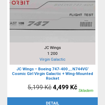
JC Wings
1:200
Virgin Galactic
JC Wings – Boeing 747-400 , ‚ N744VG’
Cosmic Girl Virgin Galactic + Wing-Mounted
Rocket
Původní
Aktuální
5,199
Kč
4,499
Kč
Skladem
cena
cena
PŘIDAT DO KOŠÍKU
DETAIL