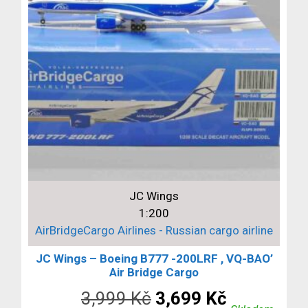
JC Wings
1:200
AirBridgeCargo Airlines - Russian cargo airline
JC Wings – Boeing B777 -200LRF , VQ-BAO’
Air Bridge Cargo
Původní
Aktuální
3,999
Kč
3,699
Kč