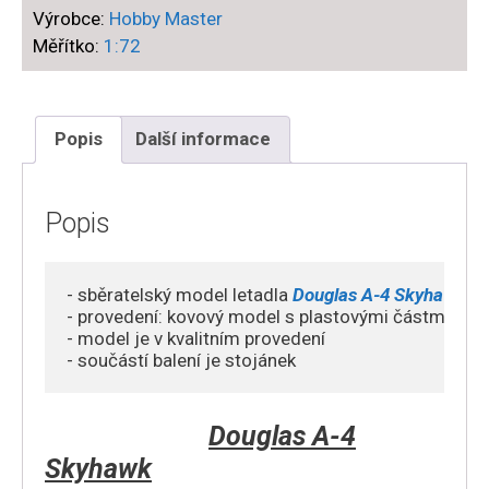
Výrobce:
Hobby Master
4C
Měřítko:
1:72
Skyhawk,BuNo
149574,
VA-
153,
Popis
Další informace
USS
Coral
Sea,
Popis
1960s
Vietnam
- sběratelský model letadla 
Douglas A-4 Skyhawk    
War
- provedení: kovový model s plastovými částmi

množství
- model je v kvalitním provedení

Douglas A-4
Skyhawk