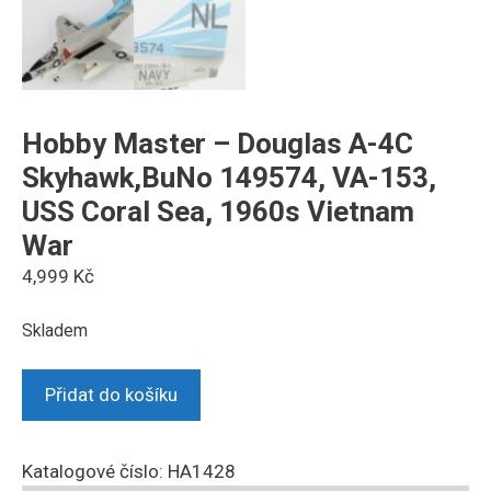
Hobby Master – Douglas A-4C
Skyhawk,BuNo 149574, VA-153,
USS Coral Sea, 1960s Vietnam
War
4,999
Kč
Skladem
Hobby
Přidat do košíku
Master
-
Douglas
Katalogové číslo:
HA1428
A-