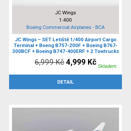
JC Wings
1:400
Boeing Commercial Airplanes - BCA
JC Wings – SET Letiště 1/400 Airport Cargo
Terminal + Boeng B757-200F + Boeing B767-
300BCF + Boeing B747-400ERF + 2 Towtrucks
Původní
Aktuální
6,999
Kč
4,999
Kč
Skladem
cena
cena
PŘIDAT DO KOŠÍKU
DETAIL
byla:
je:
6,999 Kč.
4,999 Kč.