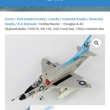
Domů
/
Sběratelské modely
/
Letadla
/
Vojenská letadla
/
Americká
letadla
/
A-4 Skyhawk
/ Hobby Master – Douglas A-4C
Skyhawk,BuNo 149574, VA-153, USS Coral Sea, 1960s Vietnam War