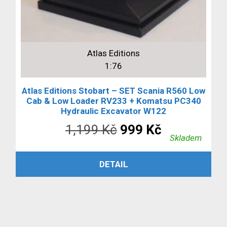
Atlas Editions
1:76
Atlas Editions Stobart – SET Scania R560 Low
Cab & Low Loader RV233 + Komatsu PC340
Hydraulic Excavator W122
Původní
Aktuální
1,199
Kč
999
Kč
Skladem
cena
cena
ČTĚTE VÍCE
DETAIL
byla:
je:
1,199 Kč.
999 Kč.