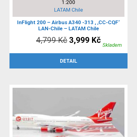
1:200
LATAM Chile
InFlight 200 – Airbus A340 -313 , ‚CC-CQF‘
LAN-Chile – LATAM Chile
Původní
Aktuální
4,799
Kč
3,999
Kč
Skladem
cena
cena
PŘIDAT DO KOŠÍKU
DETAIL
byla:
je:
4,799 Kč.
3,999 Kč.