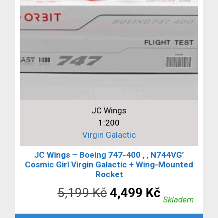
JC Wings
1:200
Virgin Galactic
JC Wings – Boeing 747-400 , ‚ N744VG’
Cosmic Girl Virgin Galactic + Wing-Mounted
Rocket
Původní
Aktuální
5,199
Kč
4,499
Kč
Skladem
cena
cena