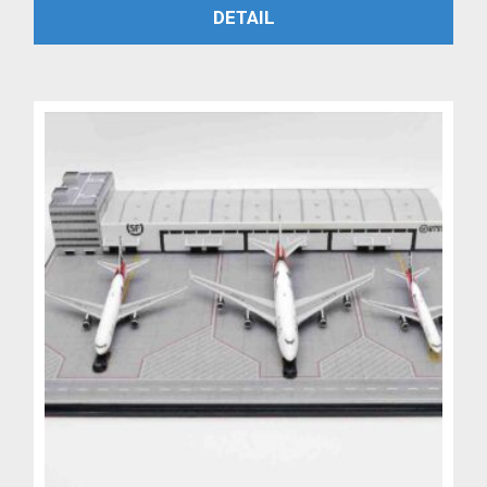
PŘIDAT DO KOŠÍKU
DETAIL
byla:
je:
5,199 Kč.
4,499 Kč.