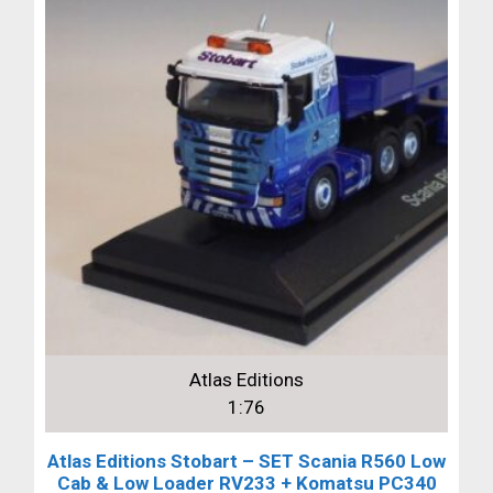
Atlas Editions
1:76
Atlas Editions Stobart – SET Scania R560 Low
Cab & Low Loader RV233 + Komatsu PC340