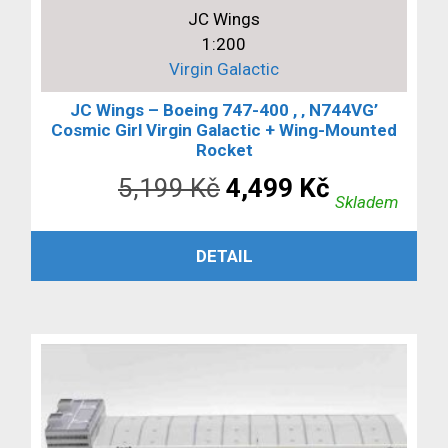
JC Wings
1:200
Virgin Galactic
JC Wings – Boeing 747-400 , ‚ N744VG’
Cosmic Girl Virgin Galactic + Wing-Mounted
Rocket
Původní
Aktuální
5,199
Kč
4,499
Kč
Skladem
cena
cena
PŘIDAT DO KOŠÍKU
DETAIL
byla:
je:
5,199 Kč.
4,499 Kč.