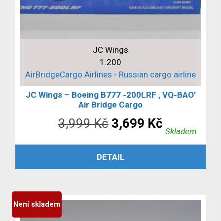
JC Wings
1:200
AirBridgeCargo Airlines - Russian cargo airline
JC Wings – Boeing B777 -200LRF , VQ-BAO’
Air Bridge Cargo
Původní
Aktuální
3,999
Kč
3,699
Kč
Skladem
cena
cena
PŘIDAT DO KOŠÍKU
DETAIL
byla:
je:
3,999 Kč.
3,699 Kč.
Není skladem