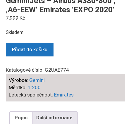
GeminiJets – Airbus A380-800 ,
‚A6-EEW‘ Emirates ‘EXPO 2020’
7,999
Kč
Skladem
GeminiJets
Přidat do košíku
-
Airbus
A380-
Katalogové číslo:
G2UAE774
800
Výrobce:
Gemini
,
Měřítko:
1:200
'A6-
Letecká společnost:
Emirates
EEW'
Emirates
‘EXPO
Popis
Další informace
2020’
množství