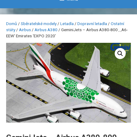
Domů
/
Sběratelské modely
/
Letadla
/
Dopravní letadla
/
Ostatní
státy
/
Airbus
/
Airbus A380
/ GeminiJets – Airbus A380-800 , ‚A6-
EEW‘ Emirates ‘EXPO 2020’