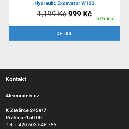
Hydraulic Excavator W122
Původní
Aktuální
1,199
Kč
999
Kč
Skladem
cena
cena
ČTĚTE VÍCE
DETAIL
byla:
je:
1,199 Kč.
999 Kč.
Kontakt
Alexmodels.cz
K Závěrce 2459/7
Praha 5 -150 00
Tel: + 420 603 546 755