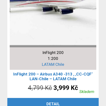
InFlight 200
1:200
LATAM Chile
InFlight 200 – Airbus A340 -313 , ‚CC-CQF‘
LAN-Chile – LATAM Chile
Původní
Aktuální
4,799
Kč
3,999
Kč
Skladem
cena
cena
PŘIDAT DO KOŠÍKU
DETAIL
byla:
je: