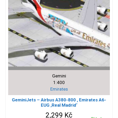
Gemini
1:400
Emirates
GeminiJets – Airbus A380-800 , Emirates A6-
EUG ‚Real Madrid‘
2,299
Kč