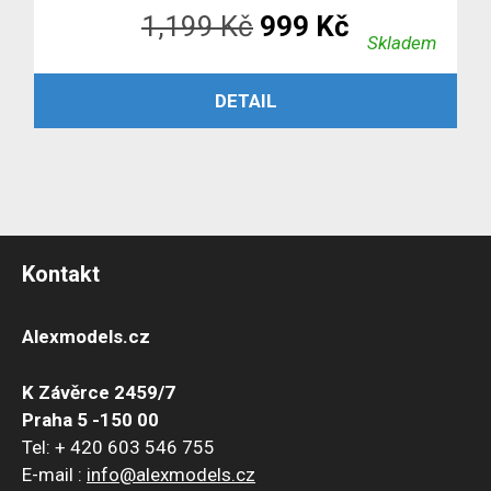
Původní
Aktuální
1,199
Kč
999
Kč
Skladem
cena
cena
ČTĚTE VÍCE
DETAIL
byla:
je:
1,199 Kč.
999 Kč.
Kontakt
Alexmodels.cz
K Závěrce 2459/7
Praha 5 -150 00
Tel: + 420 603 546 755
E-mail :
info@alexmodels.cz