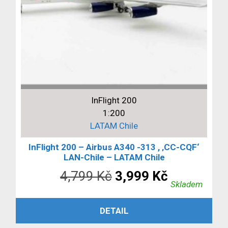
InFlight 200
1:200
LATAM Chile
InFlight 200 – Airbus A340 -313 , ‚CC-CQF‘
LAN-Chile – LATAM Chile
Původní
Aktuální
4,799
Kč
3,999
Kč
Skladem
cena
cena
PŘIDAT DO KOŠÍKU
DETAIL
byla:
je: