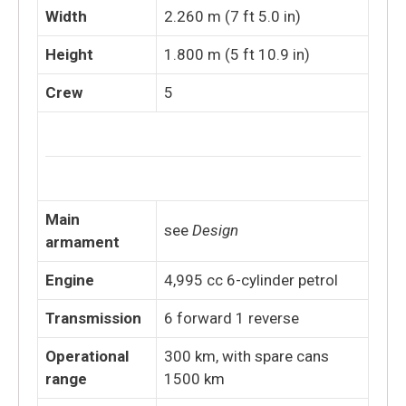
Width
2.260 m (7 ft 5.0 in)
Height
1.800 m (5 ft 10.9 in)
Crew
5
Main
see
Design
armament
Engine
4,995 cc 6-cylinder petrol
Transmission
6 forward 1 reverse
Operational
300 km, with spare cans
range
1500 km