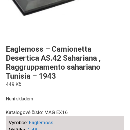
Eaglemoss – Camionetta
Desertica AS.42 Sahariana ,
Raggruppamento sahariano
Tunisia – 1943
449
Kč
Není skladem
Katalogové číslo:
MAG EX16
Výrobce:
Eaglemoss
Měřítko:
1:43