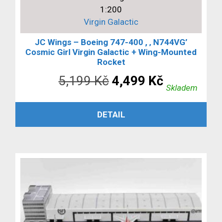
1:200
Virgin Galactic
JC Wings – Boeing 747-400 , ‚ N744VG’
Cosmic Girl Virgin Galactic + Wing-Mounted
Rocket
Původní
Aktuální
5,199
Kč
4,499
Kč
Skladem
cena
cena
PŘIDAT DO KOŠÍKU
DETAIL
byla:
je:
5,199 Kč.
4,499 Kč.