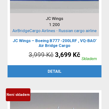
JC Wings
1:200
AirBridgeCargo Airlines - Russian cargo airline
JC Wings – Boeing B777 -200LRF , VQ-BAO’
Air Bridge Cargo
Původní
Aktuální
3,999
Kč
3,699
Kč
Skladem
cena
cena
PŘIDAT DO KOŠÍKU
DETAIL
byla:
je:
3,999 Kč.
3,699 Kč.
Není skladem