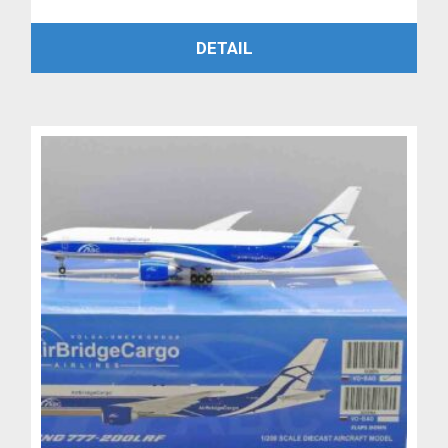
cena
cena
PŘIDAT DO KOŠÍKU
DETAIL
byla:
je:
6,999 Kč.
4,999 Kč.