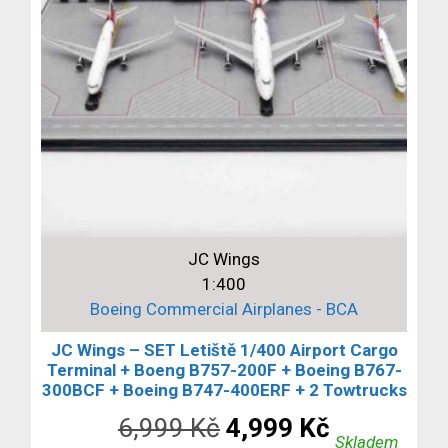
JC Wings
1:400
Boeing Commercial Airplanes - BCA
JC Wings – SET Letiště 1/400 Airport Cargo
Terminal + Boeng B757-200F + Boeing B767-
300BCF + Boeing B747-400ERF + 2 Towtrucks
Původní
Aktuální
6,999
Kč
4,999
Kč
Skladem