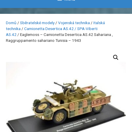
Domů
/
Sběratelské modely
/
Vojenská technika
/
Italská
technika
/
Camionetta Desertica AS.42 / SPA-Viberti
AS.42
/ Eaglemoss – Camionetta Desertica AS.42 Sahariana ,
Raggruppamento sahariano Tunisia – 1943