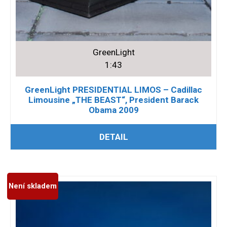
GreenLight
1:43
GreenLight PRESIDENTIAL LIMOS – Cadillac
Limousine „THE BEAST“, President Barack
Obama 2009
ČTĚTE VÍCE
DETAIL
Není skladem