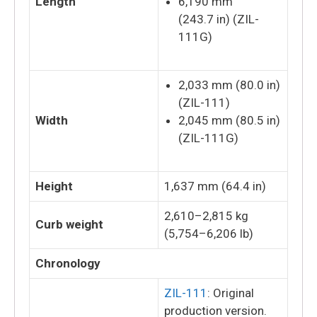
Length
6,190 mm
(243.7 in) (ZIL-
111G)
2,033 mm (80.0 in)
(ZIL-111)
Width
2,045 mm (80.5 in)
(ZIL-111G)
Height
1,637 mm (64.4 in)
2,610–2,815 kg
Curb weight
(5,754–6,206 lb)
Chronology
ZIL-111
: Original
production version.