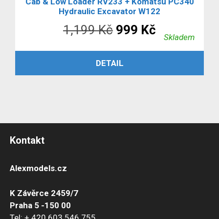
Cab & Low Loader RV233 + Komatsu PC340
Hydraulic Excavator W122
Původní
Aktuální
1,199
Kč
999
Kč
Skladem
cena
cena
ČTĚTE VÍCE
DETAIL
byla:
je:
1,199 Kč.
999 Kč.
Kontakt
Alexmodels.cz
K Závěrce 2459/7
Praha 5 -150 00
Tel: + 420 603 546 755