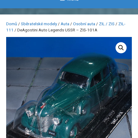
Domů
/
Sběratelské modely
/
Auta
/
Osobní auta
/
ZIL / ZIS
/
ZIL-
111
/ DeAgostini Auto Legends USSR – ZIS-101A