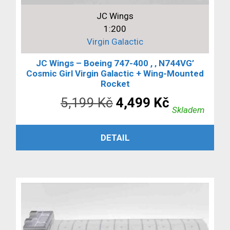
JC Wings
1:200
Virgin Galactic
JC Wings – Boeing 747-400 , ‚ N744VG’
Cosmic Girl Virgin Galactic + Wing-Mounted
Rocket
Původní
Aktuální
5,199
Kč
4,499
Kč
Skladem
cena
cena
PŘIDAT DO KOŠÍKU
DETAIL
byla:
je:
5,199 Kč.
4,499 Kč.