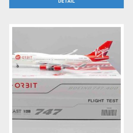
PŘIDAT DO KOŠÍKU
DETAIL
byla:
je:
4,799 Kč.
3,999 Kč.