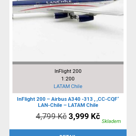
InFlight 200
1:200
LATAM Chile
InFlight 200 – Airbus A340 -313 , ‚CC-CQF‘
LAN-Chile – LATAM Chile
Původní
Aktuální
4,799
Kč
3,999
Kč
Skladem
cena
cena