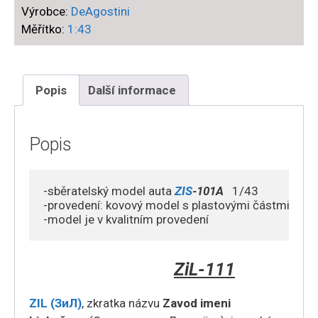
Výrobce:
DeAgostini
ZIS-
Měřítko:
1:43
101A
množství
Popis
Další informace
Popis
-sběratelský model auta 
ZIS
-101A
1/43

-provedení: kovový model s plastovými částmi

ZiL-111
ZIL (ЗиЛ)
, zkratka názvu
Zavod imeni