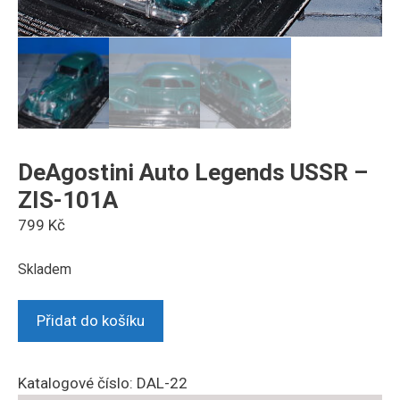
DeAgostini Auto Legends USSR –
ZIS-101A
799
Kč
Skladem
DeAgostini
Přidat do košíku
Auto
Legends
USSR
Katalogové číslo:
DAL-22
-