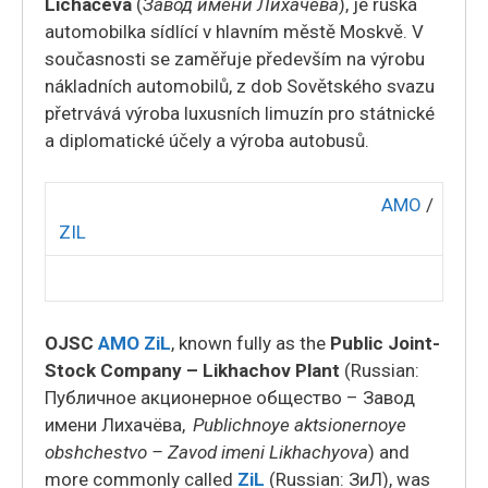
Lichačeva
(
Завод имени Лихачёва
), je ruská
automobilka sídlící v hlavním městě Moskvě. V
současnosti se zaměřuje především na výrobu
nákladních automobilů, z dob Sovětského svazu
přetrvává výroba luxusních limuzín pro státnické
a diplomatické účely a výroba autobusů.
AMO
/
ZIL
OJSC
AMO
ZiL
, known fully as the
Public Joint-
Stock Company – Likhachov Plant
(Russian:
Публичное акционерное общество – Завод
имени Лихачёва
,
Publichnoye aktsionernoye
obshchestvo – Zavod imeni Likhachyova
) and
more commonly called
ZiL
(Russian:
ЗиЛ)
, was