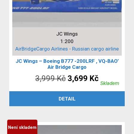
JC Wings
1:200
AirBridgeCargo Airlines - Russian cargo airline
JC Wings – Boeing B777 -200LRF , VQ-BAO’
Air Bridge Cargo
Původní
Aktuální
3,999
Kč
3,699
Kč
Skladem
cena
cena
PŘIDAT DO KOŠÍKU
DETAIL
byla:
je:
3,999 Kč.
3,699 Kč.
Není skladem