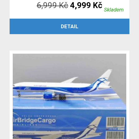
Původní
Aktuální
6,999
Kč
4,999
Kč
Skladem
cena
cena
PŘIDAT DO KOŠÍKU
DETAIL
byla:
je:
6,999 Kč.
4,999 Kč.