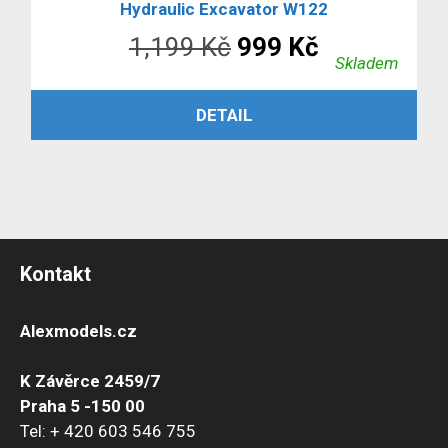
Hydraulic Excavator W122
Původní
Aktuální
1,199
Kč
999
Kč
Skladem
cena
cena
ČTĚTE VÍCE
DETAIL
byla:
je:
1,199 Kč.
999 Kč.
Kontakt
Alexmodels.cz
K Závěrce 2459/7
Praha 5 -150 00
Tel: + 420 603 546 755