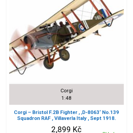
Corgi
1:48
Corgi – Bristol F.2B Fighter , ‚D-8063‘ No.139
Squadron RAF , Villaverla Italy , Sept 1918.
2,899
Kč