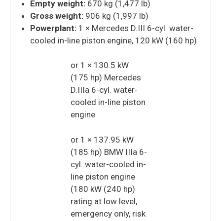
Empty weight:
670 kg (1,477 lb)
Gross weight:
906 kg (1,997 lb)
Powerplant:
1 × Mercedes D.III 6-cyl. water-
cooled in-line piston engine, 120 kW (160 hp)
or 1 × 130.5 kW
(175 hp) Mercedes
D.IIIa 6-cyl. water-
cooled in-line piston
engine
or 1 × 137.95 kW
(185 hp) BMW IIIa 6-
cyl. water-cooled in-
line piston engine
(180 kW (240 hp)
rating at low level,
emergency only, risk