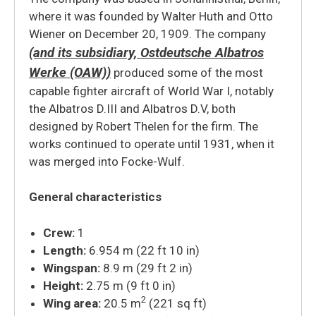
where it was founded by Walter Huth and Otto
Wiener on December 20, 1909.
The company
(and its subsidiary, Ostdeutsche Albatros
Werke (OAW))
produced some of the most
capable fighter aircraft of World War I, notably
the Albatros D.III and Albatros D.V, both
designed by Robert Thelen for the firm. The
works continued to operate until 1931, when it
was merged into Focke-Wulf.
General characteristics
Crew:
1
Length:
6.954 m (22 ft 10 in)
Wingspan:
8.9 m (29 ft 2 in)
Height:
2.75 m (9 ft 0 in)
2
Wing area:
20.5 m
(221 sq ft)