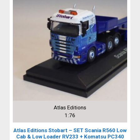
Atlas Editions
1:76
Atlas Editions Stobart – SET Scania R560 Low
Cab & Low Loader RV233 + Komatsu PC340