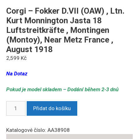
Corgi – Fokker D.VII (OAW) , Ltn.
Kurt Monnington Jasta 18
Luftstreitkräfte , Montingen
(Montoy), Near Metz France ,
August 1918
2,599
Kč
Na Dotaz
Pokud je model skladem – Dodání během 2-3 dnů
Corgi
Přidat do košíku
-
Fokker
D.VII
Katalogové číslo:
AA38908
(OAW)