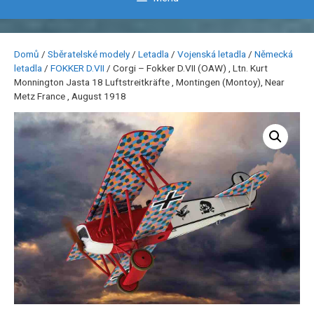
Domů
/
Sběratelské modely
/
Letadla
/
Vojenská letadla
/
Německá
letadla
/
FOKKER D.VII
/ Corgi – Fokker D.VII (OAW) , Ltn. Kurt
Monnington Jasta 18 Luftstreitkräfte , Montingen (Montoy), Near
Metz France , August 1918