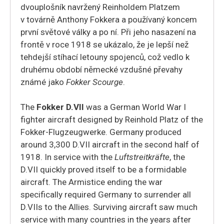
dvouplošník navržený Reinholdem Platzem
v továrně Anthony Fokkera a používaný koncem
první světové války a po ní. Při jeho nasazení na
frontě v roce 1918 se ukázalo, že je lepší než
tehdejší stíhací letouny spojenců, což vedlo k
druhému období německé vzdušné převahy
známé jako
Fokker Scourge
.
The
Fokker D.VII
was a German World War I
fighter aircraft designed by Reinhold Platz of the
Fokker-Flugzeugwerke. Germany produced
around 3,300 D.VII aircraft in the second half of
1918. In service with the
Luftstreitkräfte
, the
D.VII quickly proved itself to be a formidable
aircraft. The Armistice ending the war
specifically required Germany to surrender all
D.VIIs to the Allies.
Surviving aircraft saw much
service with many countries in the years after