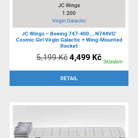
JC Wings
1:200
Virgin Galactic
JC Wings – Boeing 747-400 , ‚ N744VG’
Cosmic Girl Virgin Galactic + Wing-Mounted
Rocket
Původní
Aktuální
5,199
Kč
4,499
Kč
Skladem
cena
cena
PŘIDAT DO KOŠÍKU
DETAIL
byla:
je:
5,199 Kč.
4,499 Kč.