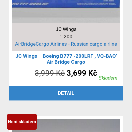
JC Wings
1:200
AirBridgeCargo Airlines - Russian cargo airline
JC Wings – Boeing B777 -200LRF , VQ-BAO’
Air Bridge Cargo
Původní
Aktuální
3,999
Kč
3,699
Kč
Skladem
cena
cena
PŘIDAT DO KOŠÍKU
DETAIL
byla:
je:
3,999 Kč.
3,699 Kč.
Není skladem