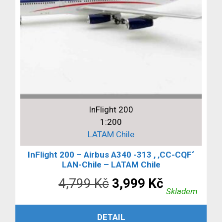
InFlight 200
1:200
LATAM Chile
InFlight 200 – Airbus A340 -313 , ‚CC-CQF‘
LAN-Chile – LATAM Chile
Původní
Aktuální
4,799
Kč
3,999
Kč
Skladem
cena
cena
PŘIDAT DO KOŠÍKU
DETAIL
byla:
je: