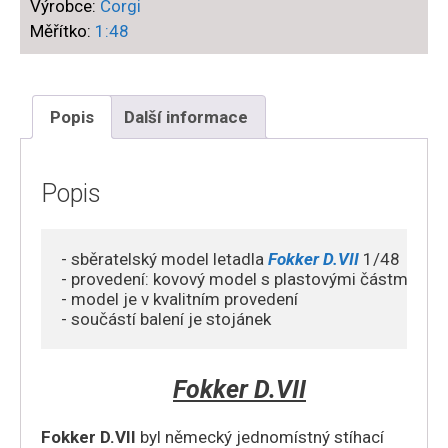
Výrobce:
Corgi
,
Měřítko:
1:48
Ltn.
Kurt
Monnington
Jasta
Popis
Další informace
18
Luftstreitkräfte
,
Popis
Montingen
(Montoy),
- sběratelský model letadla 
Fokker D.VII 
1/48

Near
- provedení: kovový model s plastovými částmi 

Metz
- model je v kvalitním provedení 

France
- součástí balení je stojánek
,
August
Fokker D.VII
1918
množství
Fokker D.VII
byl německý jednomístný stíhací