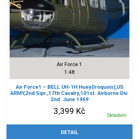
Air Force 1
1:48
Air Force1 – BELL UH-1H Huey(Iroquois),US
ARMY,2nd Sqn.,17th Cavalry,101st. Airborne Div.
2nd. June 1969
3,399
Kč
Skladem
PŘIDAT DO KOŠÍKU
DETAIL