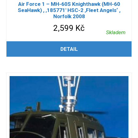
Air Force 1 – MH-60S Knighthawk (MH-60
SeaHawk) , ‚185771′ HSC-2 ‚Fleet Angels‘ ,
Norfolk 2008
2,599
Kč
Skladem
PŘIDAT DO KOŠÍKU
DETAIL