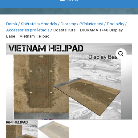
Domů
/
Sběratelské modely
/
Dioramy
/
Příslušenství / Podložky /
Accessories pro letadla
/ Coastal Kits – DIORAMA 1/48 Display
Base – Vietnam Helipad