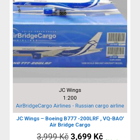
JC Wings
1:200
AirBridgeCargo Airlines - Russian cargo airline
JC Wings – Boeing B777 -200LRF , VQ-BAO’
Air Bridge Cargo
Původní
Aktuální
3,999
Kč
3,699
Kč