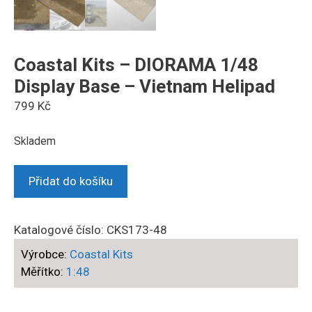
Coastal Kits – DIORAMA 1/48
Display Base – Vietnam Helipad
799
Kč
Skladem
Coastal
Přidat do košíku
Kits
-
DIORAMA
Katalogové číslo:
CKS173-48
1/48
Výrobce:
Coastal Kits
Display
Měřítko:
1:48
Base
-