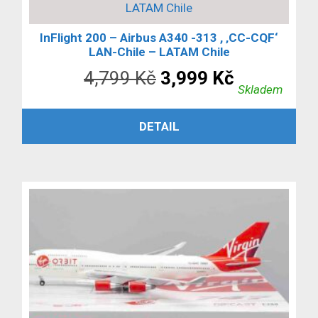
LATAM Chile
InFlight 200 – Airbus A340 -313 , ‚CC-CQF‘
LAN-Chile – LATAM Chile
Původní
Aktuální
4,799
Kč
3,999
Kč
Skladem
cena
cena
PŘIDAT DO KOŠÍKU
DETAIL
byla:
je:
4,799 Kč.
3,999 Kč.