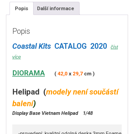
Vietnam
Helipad
Popis
Další informace
množství
Popis
Coastal Kits
CATALOG 2020
číst
více
DIORAMA
(
42,0
x
29,7
cm )
Helipad (
modely není součástí
balení
)
Display Base Vietnam Helipad
1/48
-provedení: kvalitní odolná deska 3mm Foamex + la