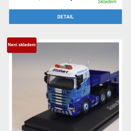
Skladem
cena
cena
PŘIDAT DO KOŠÍKU
DETAIL
byla:
je:
3,999 Kč.
3,699 Kč.
Není skladem