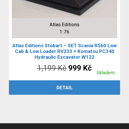
Atlas Editions
1:76
Atlas Editions Stobart – SET Scania R560 Low
Cab & Low Loader RV233 + Komatsu PC340
Hydraulic Excavator W122
Původní
Aktuální
1,199
Kč
999
Kč
Skladem
cena
cena
ČTĚTE VÍCE
DETAIL
byla:
je:
1,199 Kč.
999 Kč.