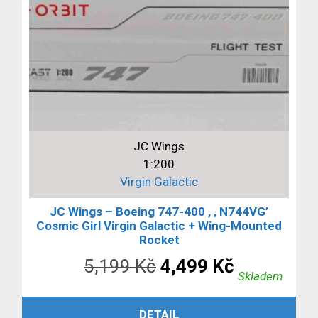
JC Wings
1:200
Virgin Galactic
JC Wings – Boeing 747-400 , ‚ N744VG’
Cosmic Girl Virgin Galactic + Wing-Mounted
Rocket
Původní
Aktuální
5,199
Kč
4,499
Kč
Skladem
cena
cena
PŘIDAT DO KOŠÍKU
DETAIL