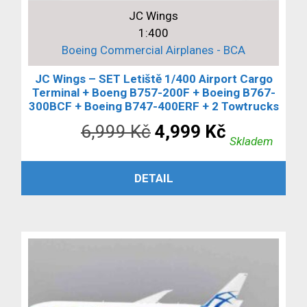
JC Wings
1:400
Boeing Commercial Airplanes - BCA
JC Wings – SET Letiště 1/400 Airport Cargo
Terminal + Boeng B757-200F + Boeing B767-
300BCF + Boeing B747-400ERF + 2 Towtrucks
Původní
Aktuální
6,999
Kč
4,999
Kč
Skladem
cena
cena
PŘIDAT DO KOŠÍKU
DETAIL
byla:
je:
6,999 Kč.
4,999 Kč.