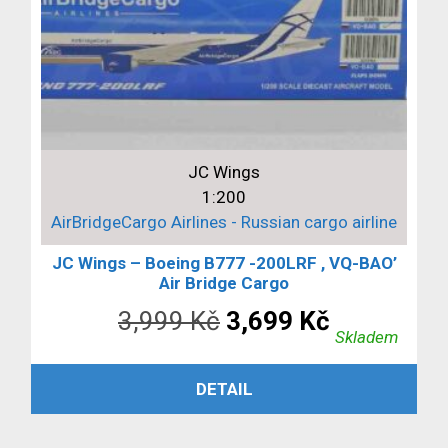
JC Wings
1:200
AirBridgeCargo Airlines - Russian cargo airline
JC Wings – Boeing B777 -200LRF , VQ-BAO’
Air Bridge Cargo
Původní
Aktuální
3,999
Kč
3,699
Kč
Skladem
cena
cena
PŘIDAT DO KOŠÍKU
DETAIL
byla:
je:
3,999 Kč.
3,699 Kč.