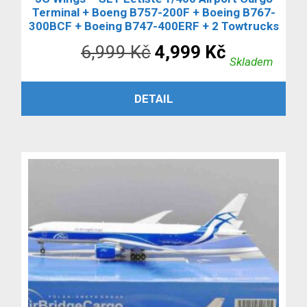
Terminal + Boeng B757-200F + Boeing B767-
300BCF + Boeing B747-400ERF + 2 Towtrucks
Původní
Aktuální
6,999
Kč
4,999
Kč
Skladem
cena
cena
PŘIDAT DO KOŠÍKU
DETAIL
byla:
je:
6,999 Kč.
4,999 Kč.