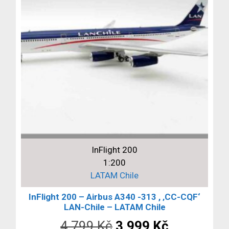
InFlight 200
1:200
LATAM Chile
InFlight 200 – Airbus A340 -313 , ‚CC-CQF‘
LAN-Chile – LATAM Chile
Původní
Aktuální
4,799
Kč
3,999
Kč