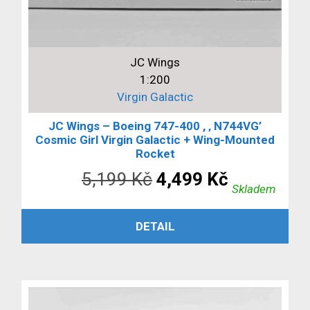
JC Wings
1:200
Virgin Galactic
JC Wings – Boeing 747-400 , ‚ N744VG’
Cosmic Girl Virgin Galactic + Wing-Mounted
Rocket
Původní
Aktuální
5,199
Kč
4,499
Kč
Skladem
cena
cena
PŘIDAT DO KOŠÍKU
DETAIL
byla:
je:
5,199 Kč.
4,499 Kč.