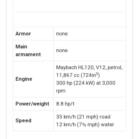
Armor
none
Main
none
armament
Maybach HL120, V12, petrol,
3
11,867 cc (724in
)
Engine
300 hp (224 kW) at 3,000
rpm
Power/weight
8.8 hp/t
35 km/h (21 mph) road
Speed
12 km/h (7½ mph) water