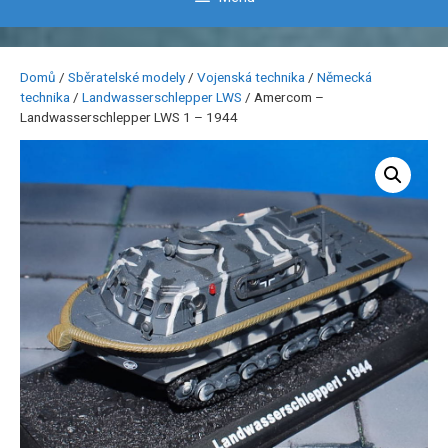
Domů
/
Sběratelské modely
/
Vojenská technika
/
Německá
technika
/
Landwasserschlepper LWS
/ Amercom –
Landwasserschlepper LWS 1 – 1944