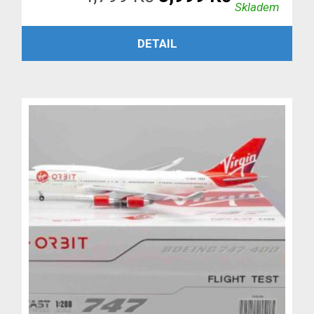
Skladem
cena
cena
PŘIDAT DO KOŠÍKU
DETAIL
byla:
je:
4,799 Kč.
3,999 Kč.