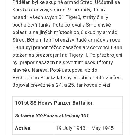
Přidělen byl ke skupině armád Střed. Účástnil se
Kurské ofenzívy, v rámci 9. armády, do níž
nasadil všech svých 31 Tigerů, ztráty činily
pouhé čtyři tanky. Poté bojoval v Smolenské
oblasti a na jiných místech bojů skupiny armád
Střed. Během letní ofenzívy Rudé armády v roce
1944 byl prapor těžce zasažen a v červenci 1944
stažen na přezbrojení na Tigery II. Po přezbrojení
byl prapor nasazen na severním úseku fronty
hlavně u Nareva. Poté ustupoval až do
Výchdoního Pruska kde byl v dubnu 1945 zničen.
Bojoval převážně s 24. a 25. tankovou divizí.
101st SS Heavy Panzer Battalion
Schwere SS-Panzerabteilung 101
Active
19 July 1943 – May 1945