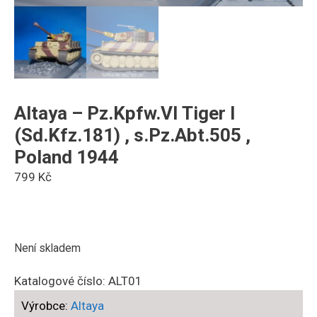
Altaya – Pz.Kpfw.VI Tiger I
(Sd.Kfz.181) , s.Pz.Abt.505 ,
Poland 1944
799
Kč
Není skladem
Katalogové číslo:
ALT01
Výrobce:
Altaya