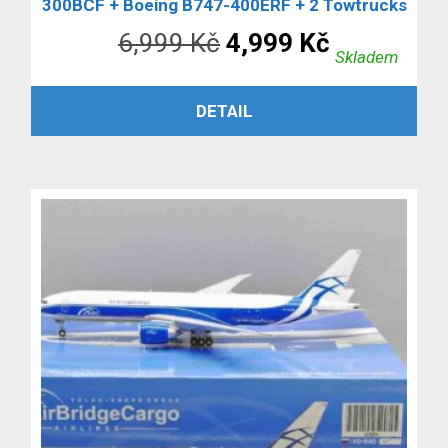
300BCF + Boeing B747-400ERF + 2 Towtrucks
Původní
Aktuální
6,999
Kč
4,999
Kč
Skladem
cena
cena
PŘIDAT DO KOŠÍKU
DETAIL
byla:
je:
6,999 Kč.
4,999 Kč.