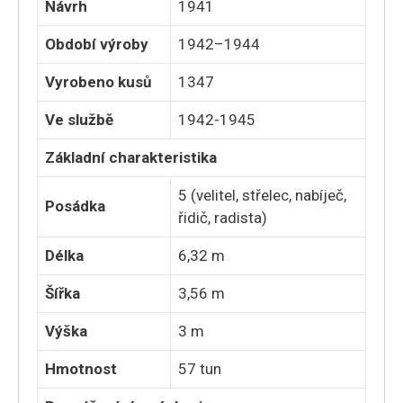
Návrh
1941
Období výroby
1942–1944
Vyrobeno kusů
1347
Ve službě
1942-1945
Základní charakteristika
5 (velitel, střelec, nabíječ,
Posádka
řidič, radista)
Délka
6,32 m
Šířka
3,56 m
Výška
3 m
Hmotnost
57 tun