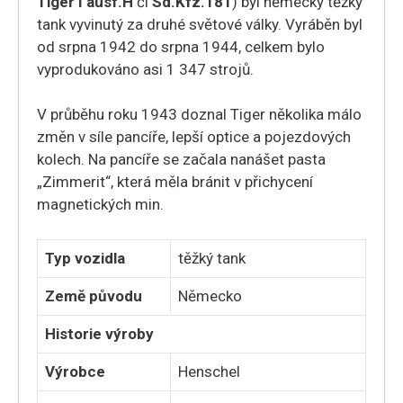
Tiger I ausf.H
či
Sd.Kfz.181
) byl německý těžký
tank vyvinutý za druhé světové války. Vyráběn byl
od srpna 1942 do srpna 1944, celkem bylo
vyprodukováno asi 1 347 strojů.
V průběhu roku 1943 doznal Tiger několika málo
změn v síle pancíře, lepší optice a pojezdových
kolech. Na pancíře se začala nanášet pasta
„Zimmerit“, která měla bránit v přichycení
magnetických min.
Typ vozidla
těžký tank
Země původu
Německo
Historie výroby
Výrobce
Henschel