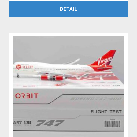
PŘIDAT DO KOŠÍKU
DETAIL
byla:
je:
4,799 Kč.
3,999 Kč.