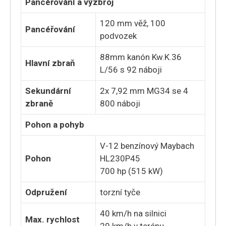
Pancéřování a výzbroj
120 mm věž, 100
Pancéřování
podvozek
88mm kanón Kw.K.36
Hlavní zbraň
L/56 s 92 náboji
Sekundární
2x 7,92 mm MG34 se 4
zbraně
800 náboji
Pohon a pohyb
V-12 benzínový Maybach
Pohon
HL230P45
700 hp (515 kW)
Odpružení
torzní tyče
40 km/h na silnici
Max. rychlost
20 km/h v terénu