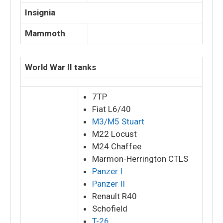
Insignia
Mammoth
World War II tanks
7TP
Fiat L6/40
M3/M5 Stuart
M22 Locust
M24 Chaffee
Marmon-Herrington CTLS
Panzer I
Panzer II
Renault R40
Schofield
T-26