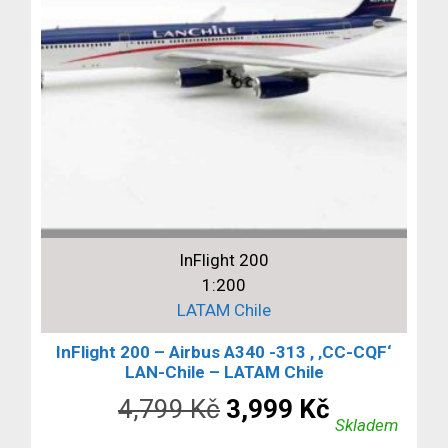
InFlight 200
1:200
LATAM Chile
InFlight 200 – Airbus A340 -313 , ‚CC-CQF‘
LAN-Chile – LATAM Chile
Původní
Aktuální
4,799
Kč
3,999
Kč
Skladem
cena
cena