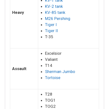
KV-1 tank
KV-2 tank
Heavy
KV-85 tank
M26 Pershing
Tiger I
Tiger II
T-35
Excelsior
Valiant
T14
Assault
Sherman Jumbo
Tortoise
T28
TOG1
TOG2