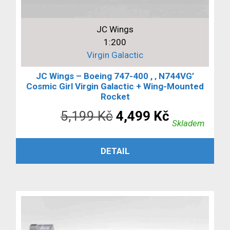
JC Wings
1:200
Virgin Galactic
JC Wings – Boeing 747-400 , ‚ N744VG’
Cosmic Girl Virgin Galactic + Wing-Mounted
Rocket
Původní
Aktuální
5,199
Kč
4,499
Kč
Skladem
cena
cena
PŘIDAT DO KOŠÍKU
DETAIL
byla:
je:
5,199 Kč.
4,499 Kč.