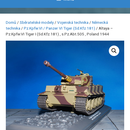
Domů
/
Sběratelské modely
/
Vojenská technika
/
Německá
technika
/
Pz.Kpfw.VI / Panzer VI Tiger (Sd.Kfz.181)
/ Altaya –
Pz.Kpfw.VI Tiger I (Sd.Kfz.181) , s.Pz.Abt.505 , Poland 1944