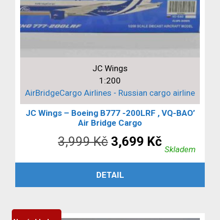
JC Wings
1:200
AirBridgeCargo Airlines - Russian cargo airline
JC Wings – Boeing B777 -200LRF , VQ-BAO’
Air Bridge Cargo
Původní
Aktuální
3,999
Kč
3,699
Kč
Skladem
cena
cena
PŘIDAT DO KOŠÍKU
DETAIL
byla:
je:
3,999 Kč.
3,699 Kč.