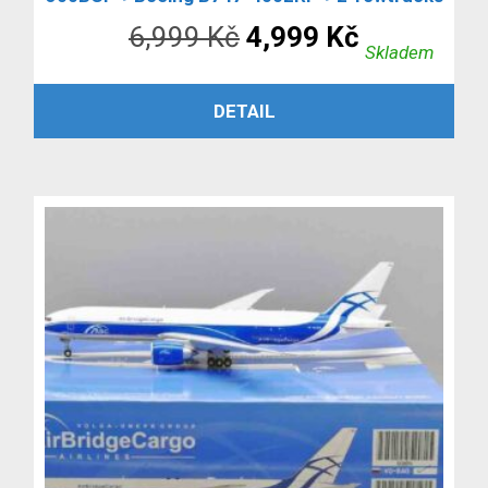
Původní
Aktuální
6,999
Kč
4,999
Kč
Skladem
cena
cena
PŘIDAT DO KOŠÍKU
DETAIL
byla:
je:
6,999 Kč.
4,999 Kč.