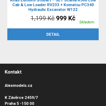
Cab & Low Loader RV233 + Komatsu PC340
Hydraulic Excavator W122
Původní
Aktuální
1,199
Kč
999
Kč
Skladem
cena
cena
ČTĚTE VÍCE
DETAIL
byla:
je:
1,199 Kč.
999 Kč.
Kontakt
Alexmodels.cz
K Závěrce 2459/7
Praha 5 -150 00