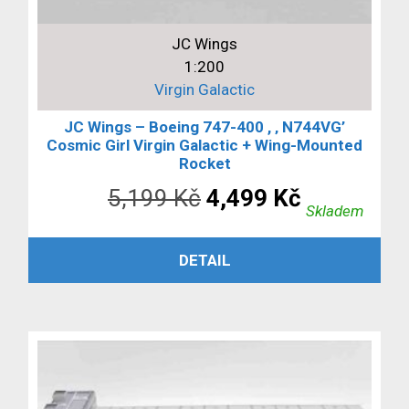
JC Wings
1:200
Virgin Galactic
JC Wings – Boeing 747-400 , ‚ N744VG’
Cosmic Girl Virgin Galactic + Wing-Mounted
Rocket
Původní
Aktuální
5,199
Kč
4,499
Kč
Skladem
cena
cena
PŘIDAT DO KOŠÍKU
DETAIL
byla:
je:
5,199 Kč.
4,499 Kč.