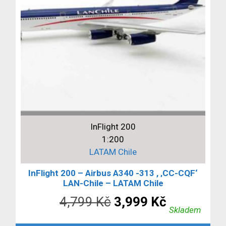
InFlight 200
1:200
LATAM Chile
InFlight 200 – Airbus A340 -313 , ‚CC-CQF‘
LAN-Chile – LATAM Chile
Původní
Aktuální
4,799
Kč
3,999
Kč
Skladem
cena
cena