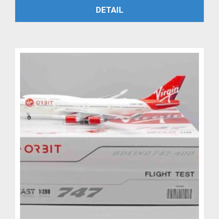
PŘIDAT DO KOŠÍKU
DETAIL
byla:
je:
4,799 Kč.
3,999 Kč.