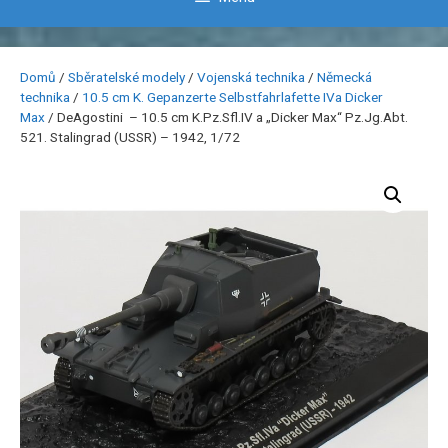
Domů
/
Sběratelské modely
/
Vojenská technika
/
Německá
technika
/
10.5 cm K. Gepanzerte Selbstfahrlafette IVa Dicker
Max
/ DeAgostini – 10.5 cm K.Pz.Sfl.IV a „Dicker Max“ Pz.Jg.Abt.
521. Stalingrad (USSR) – 1942, 1/72