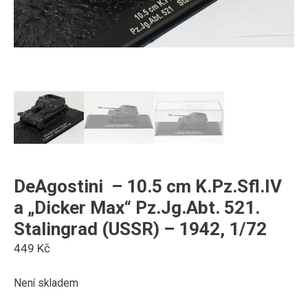
DeAgostini – 10.5 cm K.Pz.Sfl.IV
a „Dicker Max“ Pz.Jg.Abt. 521.
Stalingrad (USSR) – 1942, 1/72
449
Kč
Není skladem