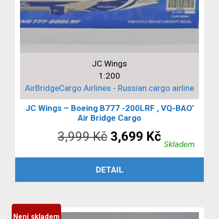
JC Wings
1:200
AirBridgeCargo Airlines - Russian cargo airline
JC Wings – Boeing B777 -200LRF , VQ-BAO’
Air Bridge Cargo
Původní
Aktuální
3,999
Kč
3,699
Kč
Skladem
cena
cena
PŘIDAT DO KOŠÍKU
DETAIL
byla:
je:
3,999 Kč.
3,699 Kč.
Není skladem