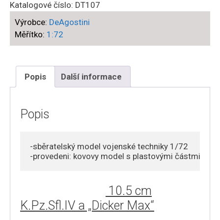
Katalogové číslo:
DT107
Výrobce:
DeAgostini
Měřítko:
1:72
Popis
Další informace
Popis
-sběratelský model vojenské techniky 1/72 

-provedeni: kovovy model s plastovými částmi
10.5 cm
K.Pz.Sfl.IV a „Dicker Max“