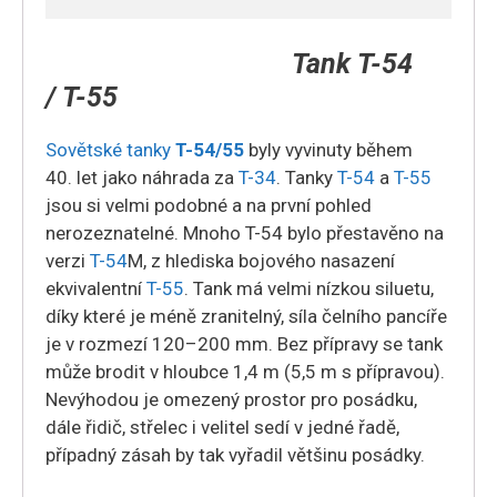
Tank
T-54
/
T-55
Sovětské tanky
T-54/55
byly vyvinuty během
40. let jako náhrada za
T-34
. Tanky
T-54
a
T-55
jsou si velmi podobné a na první pohled
nerozeznatelné. Mnoho T-54 bylo přestavěno na
verzi
T-54
M, z hlediska bojového nasazení
ekvivalentní
T-55
. Tank má velmi nízkou siluetu,
díky které je méně zranitelný, síla čelního pancíře
je v rozmezí 120–200 mm. Bez přípravy se tank
může brodit v hloubce 1,4 m (5,5 m s přípravou).
Nevýhodou je omezený prostor pro posádku,
dále řidič, střelec i velitel sedí v jedné řadě,
případný zásah by tak vyřadil většinu posádky.