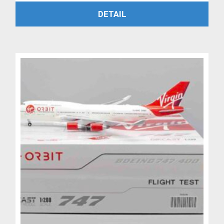
PŘIDAT DO KOŠÍKU
DETAIL
byla:
je:
4,799 Kč.
3,999 Kč.