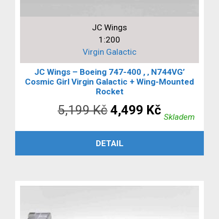
JC Wings
1:200
Virgin Galactic
JC Wings – Boeing 747-400 , ‚ N744VG’
Cosmic Girl Virgin Galactic + Wing-Mounted
Rocket
Původní
Aktuální
5,199
Kč
4,499
Kč
Skladem
cena
cena
PŘIDAT DO KOŠÍKU
DETAIL
byla:
je:
5,199 Kč.
4,499 Kč.