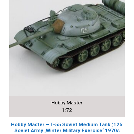
Hobby Master
1:72
Hobby Master – T-55 Soviet Medium Tank ,’125′
Soviet Army ‚Winter Military Exercise‘ 1970s