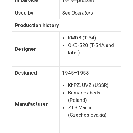
In service
1949–present
Used by
See
Operators
Production history
KMDB (T-54)
OKB-520 (T-54A and
Designer
later)
Designed
1945–1958
KhPZ, UVZ (USSR)
Bumar-Łabędy
(Poland)
Manufacturer
ZTS Martin
(Czechoslovakia)