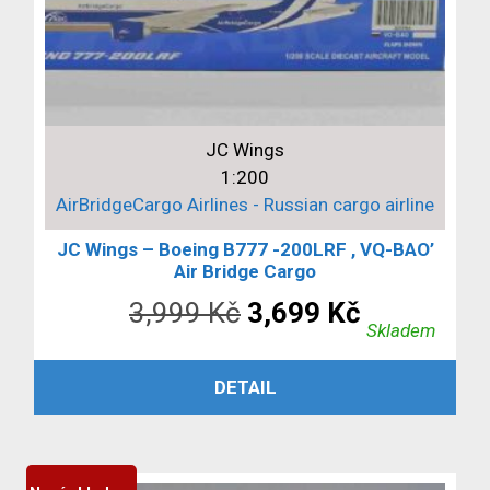
JC Wings
1:200
AirBridgeCargo Airlines - Russian cargo airline
JC Wings – Boeing B777 -200LRF , VQ-BAO’
Air Bridge Cargo
Původní
Aktuální
3,999
Kč
3,699
Kč
Skladem
cena
cena
PŘIDAT DO KOŠÍKU
DETAIL
byla:
je:
3,999 Kč.
3,699 Kč.