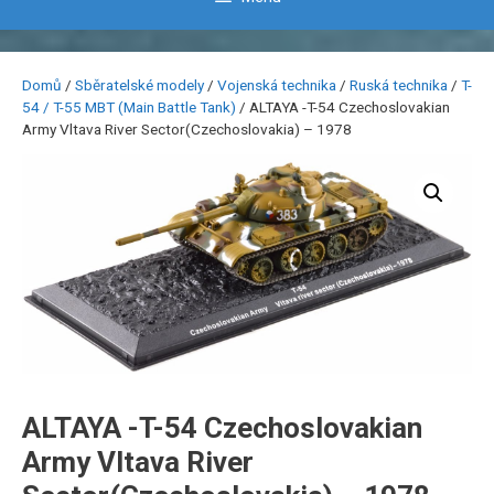
Domů
/
Sběratelské modely
/
Vojenská technika
/
Ruská technika
/
T-
54 / T-55 MBT (Main Battle Tank)
/ ALTAYA -T-54 Czechoslovakian
Army Vltava River Sector(Czechoslovakia) – 1978
ALTAYA -T-54 Czechoslovakian
Army Vltava River