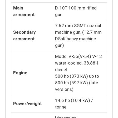
Main
D-10T 100 mm rifled
armament
gun
7.62 mm SGMT coaxial
Secondary
machine gun, (12.7 mm
armament
DShK heavy machine
gun)
Model V-55(V-54) V-12
water-cooled. 38.88-l
diesel
Engine
500 hp (373 kW) up to
800 hp (597 kW) (late
versions)
14.6 hp (10.4 kW) /
Power/weight
tonne
Mechanical