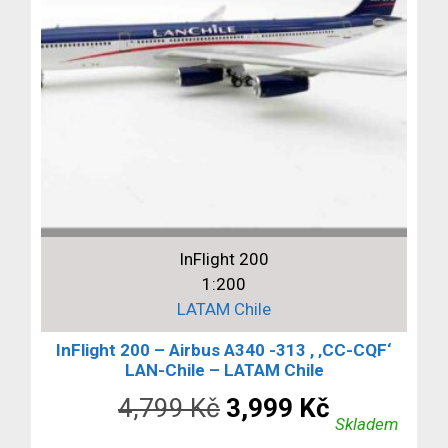
InFlight 200
1:200
LATAM Chile
InFlight 200 – Airbus A340 -313 , ‚CC-CQF‘
LAN-Chile – LATAM Chile
Původní
Aktuální
4,799
Kč
3,999
Kč
Skladem
cena
cena