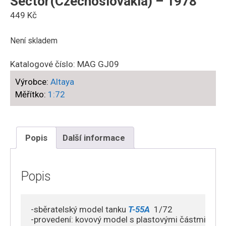
Sector(Czechoslovakia) – 1978
449
Kč
Není skladem
Katalogové číslo:
MAG GJ09
Výrobce:
Altaya
Měřítko:
1:72
Popis
Další informace
Popis
-sběratelský model tanku 
T-55A  
1/72 

-provedení: kovový model s plastovými částmi