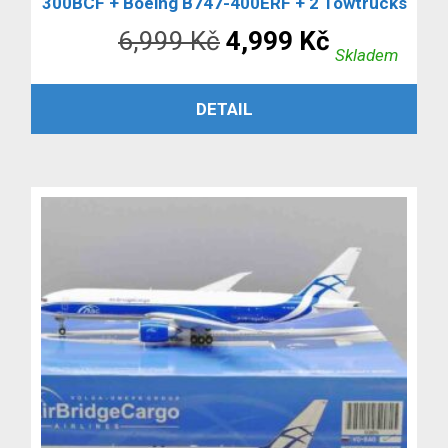
300BCF + Boeing B747-400ERF + 2 Towtrucks
Původní
Aktuální
6,999
Kč
4,999
Kč
Skladem
cena
cena
PŘIDAT DO KOŠÍKU
DETAIL
byla:
je:
6,999 Kč.
4,999 Kč.