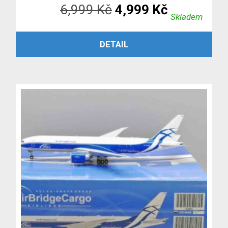
Původní
Aktuální
6,999
Kč
4,999
Kč
Skladem
cena
cena
PŘIDAT DO KOŠÍKU
DETAIL
byla:
je:
6,999 Kč.
4,999 Kč.