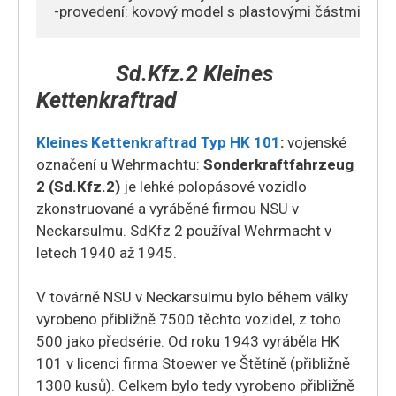
-provedení: kovový model s plastovými částmi
,
North
Africa
Sd.Kfz.2 Kleines
Front
Kettenkraftrad
množství
Kleines Kettenkraftrad Typ HK 101
:
vojenské
označení u Wehrmachtu:
Sonderkraftfahrzeug
2 (Sd.Kfz.2)
je lehké polopásové vozidlo
zkonstruované a vyráběné firmou NSU v
Neckarsulmu. SdKfz 2 používal Wehrmacht v
letech 1940 až 1945.
V továrně NSU v Neckarsulmu bylo během války
vyrobeno přibližně 7500 těchto vozidel, z toho
500 jako předsérie. Od roku 1943 vyráběla HK
101 v licenci firma Stoewer ve Štětíně (přibližně
1300 kusů). Celkem bylo tedy vyrobeno přibližně