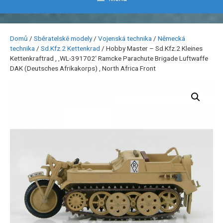
Domů
/
Sběratelské modely
/
Vojenská technika
/
Německá
technika
/
Sd.Kfz.2 Kettenkrad
/ Hobby Master – Sd.Kfz.2 Kleines
Kettenkraftrad , ‚WL-391702‘ Ramcke Parachute Brigade Luftwaffe
DAK (Deutsches Afrikakorps) , North Africa Front