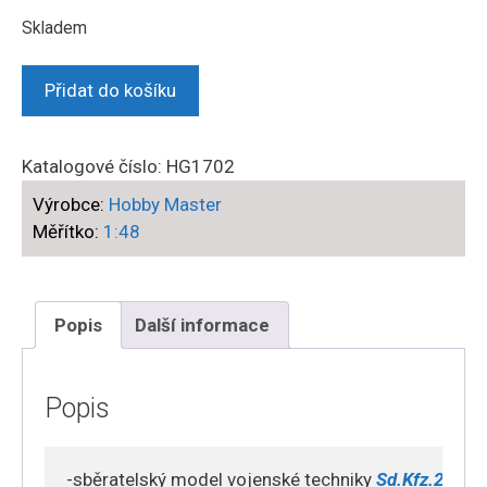
Skladem
Hobby
Přidat do košíku
Master
-
Sd.Kfz.2
Katalogové číslo:
HG1702
Kleines
Výrobce:
Hobby Master
Kettenkraftrad
Měřítko:
1:48
,
'WL-
391702‘
Ramcke
Popis
Další informace
Parachute
Brigade
Luftwaffe
Popis
DAK
(Deutsches
-sběratelský model vojenské techniky 
Sd.Kfz.2 
Kett
Afrikakorps)