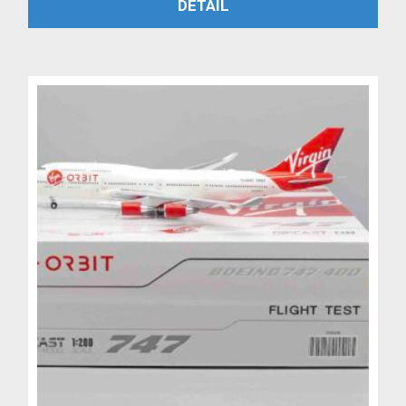
PŘIDAT DO KOŠÍKU
DETAIL
byla:
je:
4,799 Kč.
3,999 Kč.