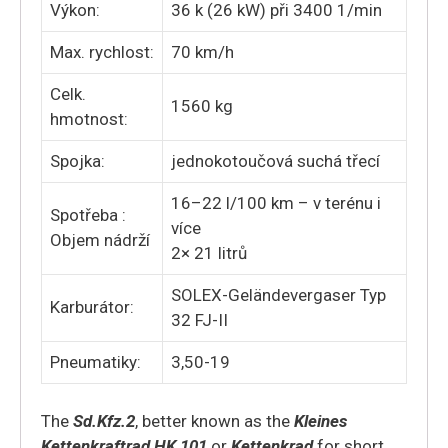
Výkon:
36 k (26 kW) při 3400 1/min
Max. rychlost:
70 km/h
Celk.
1560 kg
hmotnost:
Spojka:
jednokotoučová suchá třecí
16–22 l/100 km – v terénu i
Spotřeba :
více
Objem nádrží
2× 21 litrů
SOLEX-Geländevergaser Typ
Karburátor:
32 FJ-II
Pneumatiky:
3,50-19
The
Sd.Kfz.2
, better known as the
Kleines
Kettenkraftrad HK 101
or
Kettenkrad
for short