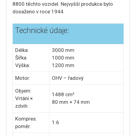
8800 těchto vozidel. Nejvyšší produkce bylo
dosaženo v roce 1944.
Technické údaje:
Délka:
3000 mm
Šířka
1000 mm
Výška:
1200 mm
Motor:
OHV – řadový
Objem:
1488 cm³
Vrtání ×
80 mm × 74 mm
zdvih:
Kompres.
1:6
poměr: