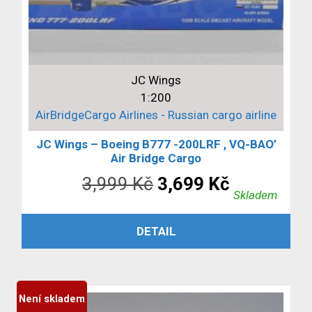
JC Wings
1:200
AirBridgeCargo Airlines - Russian cargo airline
JC Wings – Boeing B777 -200LRF , VQ-BAO’
Air Bridge Cargo
Původní
Aktuální
3,999
Kč
3,699
Kč
Skladem
cena
cena
PŘIDAT DO KOŠÍKU
DETAIL
byla:
je:
3,999 Kč.
3,699 Kč.
Není skladem