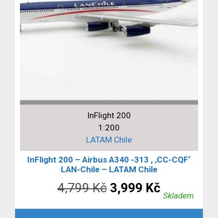
InFlight 200
1:200
LATAM Chile
InFlight 200 – Airbus A340 -313 , ‚CC-CQF‘
LAN-Chile – LATAM Chile
Původní
Aktuální
4,799
Kč
3,999
Kč
Skladem
cena
cena