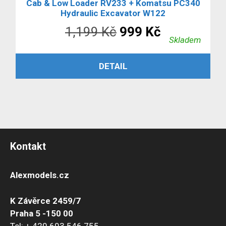
Cab & Low Loader RV233 + Komatsu PC340
Hydraulic Excavator W122
Původní
Aktuální
1,199
Kč
999
Kč
Skladem
cena
cena
ČTĚTE VÍCE
DETAIL
byla:
je:
1,199 Kč.
999 Kč.
Kontakt
Alexmodels.cz
K Závěrce 2459/7
Praha 5 -150 00
Tel: + 420 603 546 755