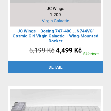
JC Wings
1:200
Virgin Galactic
JC Wings – Boeing 747-400 , ‚ N744VG’
Cosmic Girl Virgin Galactic + Wing-Mounted
Rocket
Původní
Aktuální
5,199
Kč
4,499
Kč
Skladem
cena
cena
PŘIDAT DO KOŠÍKU
DETAIL
byla:
je:
5,199 Kč.
4,499 Kč.